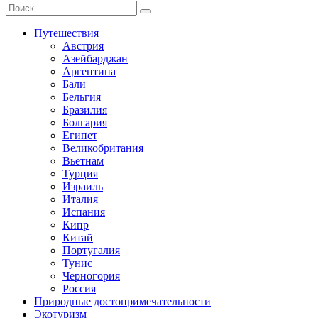
Путешествия
Австрия
Азейбарджан
Аргентина
Бали
Бельгия
Бразилия
Болгария
Египет
Великобритания
Вьетнам
Турция
Израиль
Италия
Испания
Кипр
Китай
Португалия
Тунис
Черногория
Россия
Природные достопримечательности
Экотуризм