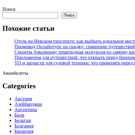
Перейти
Поиск
к
Поиск
содержимому
Похожие статьи
Отель на Невском проспекте: как выбрать идеальное мест
Промокод Онлайнтурс на скидку: сравнение путешествий
Секреты Амалиенау: пешеходная экскурсия по самому кр
Приложения для путешествий: что открыть перед бронир
ТО и запчасти для судовой техники: что проверять перед
Авиабилеты
Categories
Австрия
Азейбарджан
Аргентина
Бали
Бельгия
Болгария
Бразилия