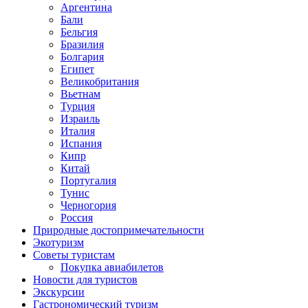
Аргентина
Бали
Бельгия
Бразилия
Болгария
Египет
Великобритания
Вьетнам
Турция
Израиль
Италия
Испания
Кипр
Китай
Португалия
Тунис
Черногория
Россия
Природные достопримечательности
Экотуризм
Советы туристам
Покупка авиабилетов
Новости для туристов
Экскурсии
Гастрономический туризм