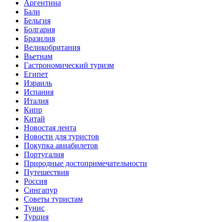
Аргентина
Бали
Бельгия
Болгария
Бразилия
Великобритания
Вьетнам
Гастрономический туризм
Египет
Израиль
Испания
Италия
Кипр
Китай
Новостая лента
Новости для туристов
Покупка авиабилетов
Португалия
Природные достопримечательности
Путешествия
Россия
Сингапур
Советы туристам
Тунис
Турция