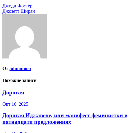
Навигация
Джоди Фостер
Джозетт Ширан
по
записям
От
adminmoo
Похожие записи
Дорогая
Окт 16, 2025
Дорогая Иджавеле, или манифест феминистки в
пятнадцати предложениях