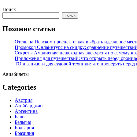
Перейти
Поиск
к
Поиск
содержимому
Похожие статьи
Отель на Невском проспекте: как выбрать идеальное мест
Промокод Онлайнтурс на скидку: сравнение путешествий
Секреты Амалиенау: пешеходная экскурсия по самому кр
Приложения для путешествий: что открыть перед бронир
ТО и запчасти для судовой техники: что проверять перед
Авиабилеты
Categories
Австрия
Азейбарджан
Аргентина
Бали
Бельгия
Болгария
Бразилия