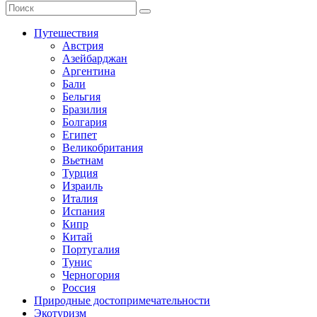
Путешествия
Австрия
Азейбарджан
Аргентина
Бали
Бельгия
Бразилия
Болгария
Египет
Великобритания
Вьетнам
Турция
Израиль
Италия
Испания
Кипр
Китай
Португалия
Тунис
Черногория
Россия
Природные достопримечательности
Экотуризм