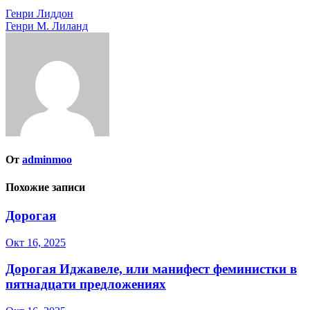
Навигация
Генри Лиддон
Генри М. Лиланд
по
записям
От
adminmoo
Похожие записи
Дорогая
Окт 16, 2025
Дорогая Иджавеле, или манифест феминистки в
пятнадцати предложениях