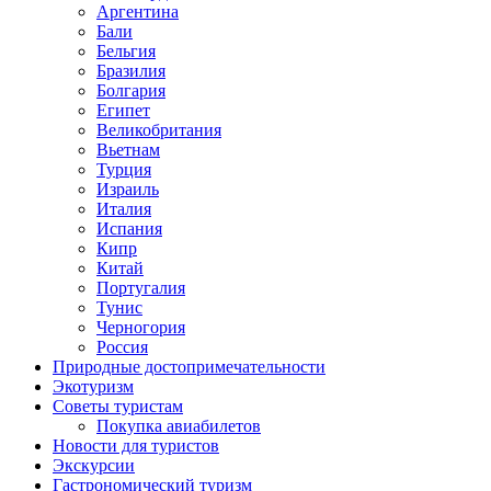
Аргентина
Бали
Бельгия
Бразилия
Болгария
Египет
Великобритания
Вьетнам
Турция
Израиль
Италия
Испания
Кипр
Китай
Португалия
Тунис
Черногория
Россия
Природные достопримечательности
Экотуризм
Советы туристам
Покупка авиабилетов
Новости для туристов
Экскурсии
Гастрономический туризм