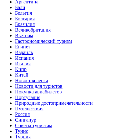
Аргентина
Бали
Бельгия
Болгария
Бразилия
Великобритания
Вьетнам
Гастрономический туризм
Египет
Израиль
Испания
Италия
Кипр
Китай
Новостая лента
Новости для туристов
Покупка авиабилетов
Португалия
Природные достопримечательности
Путешествия
Россия
Сингапур
Советы туристам
Тунис
Турция