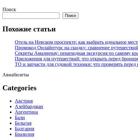
Перейти
Поиск
к
Поиск
содержимому
Похожие статьи
Отель на Невском проспекте: как выбрать идеальное мест
Промокод Онлайнтурс на скидку: сравнение путешествий
Секреты Амалиенау: пешеходная экскурсия по самому кр
Приложения для путешествий: что открыть перед бронир
ТО и запчасти для судовой техники: что проверять перед
Авиабилеты
Categories
Австрия
Азейбарджан
Аргентина
Бали
Бельгия
Болгария
Бразилия