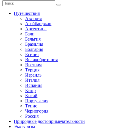
Путешествия
Австрия
Азейбарджан
Аргентина
Бали
Бельгия
Бразилия
Болгария
Египет
Великобритания
Вьетнам
Турция
Израиль
Италия
Испания
Кипр
Китай
Португалия
Тунис
Черногория
Россия
Природные достопримечательности
Экотуризм