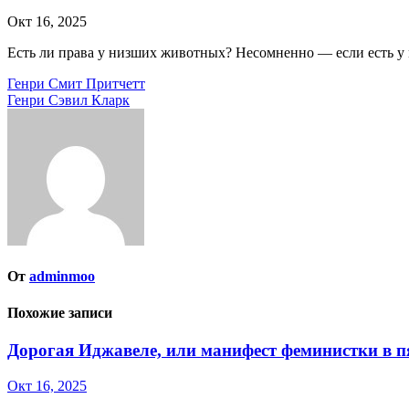
Окт 16, 2025
Есть ли права у низших животных? Несомненно — если есть у
Навигация
Генри Смит Притчетт
Генри Сэвил Кларк
по
записям
От
adminmoo
Похожие записи
Дорогая Иджавеле, или манифест феминистки в 
Окт 16, 2025