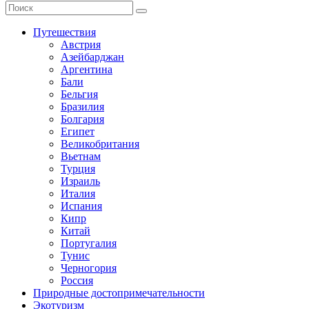
Путешествия
Австрия
Азейбарджан
Аргентина
Бали
Бельгия
Бразилия
Болгария
Египет
Великобритания
Вьетнам
Турция
Израиль
Италия
Испания
Кипр
Китай
Португалия
Тунис
Черногория
Россия
Природные достопримечательности
Экотуризм