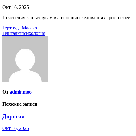
Окт 16, 2025
Пояснения к тезаурусам в антропоисследованиях аристосфеи.
Навигация
Гертруда Масеко
Гештальтпсихология
по
записям
От
adminmoo
Похожие записи
Дорогая
Окт 16, 2025