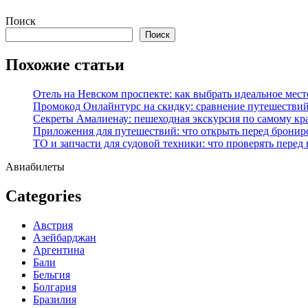
Перейти
Поиск
к
Поиск
содержимому
Похожие статьи
Отель на Невском проспекте: как выбрать идеальное мест
Промокод Онлайнтурс на скидку: сравнение путешествий
Секреты Амалиенау: пешеходная экскурсия по самому кр
Приложения для путешествий: что открыть перед бронир
ТО и запчасти для судовой техники: что проверять перед
Авиабилеты
Categories
Австрия
Азейбарджан
Аргентина
Бали
Бельгия
Болгария
Бразилия