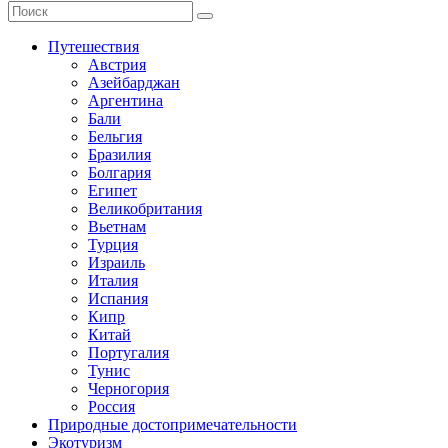
Путешествия
Австрия
Азейбарджан
Аргентина
Бали
Бельгия
Бразилия
Болгария
Египет
Великобритания
Вьетнам
Турция
Израиль
Италия
Испания
Кипр
Китай
Португалия
Тунис
Черногория
Россия
Природные достопримечательности
Экотуризм