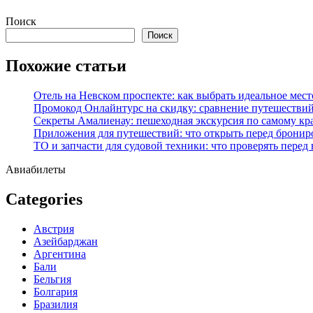
Перейти
Поиск
к
Поиск
содержимому
Похожие статьи
Отель на Невском проспекте: как выбрать идеальное мест
Промокод Онлайнтурс на скидку: сравнение путешествий
Секреты Амалиенау: пешеходная экскурсия по самому кр
Приложения для путешествий: что открыть перед бронир
ТО и запчасти для судовой техники: что проверять перед
Авиабилеты
Categories
Австрия
Азейбарджан
Аргентина
Бали
Бельгия
Болгария
Бразилия