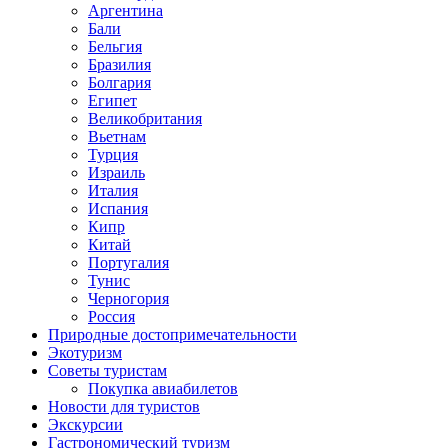
Аргентина
Бали
Бельгия
Бразилия
Болгария
Египет
Великобритания
Вьетнам
Турция
Израиль
Италия
Испания
Кипр
Китай
Португалия
Тунис
Черногория
Россия
Природные достопримечательности
Экотуризм
Советы туристам
Покупка авиабилетов
Новости для туристов
Экскурсии
Гастрономический туризм