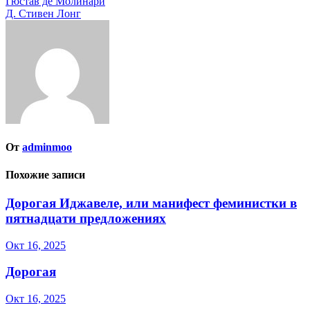
Навигация
Гюстав де Молинари
Д. Стивен Лонг
по
записям
От
adminmoo
Похожие записи
Дорогая Иджавеле, или манифест феминистки в
пятнадцати предложениях
Окт 16, 2025
Дорогая
Окт 16, 2025