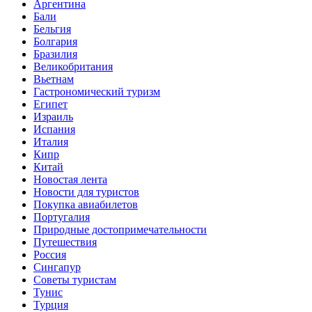
Аргентина
Бали
Бельгия
Болгария
Бразилия
Великобритания
Вьетнам
Гастрономический туризм
Египет
Израиль
Испания
Италия
Кипр
Китай
Новостая лента
Новости для туристов
Покупка авиабилетов
Португалия
Природные достопримечательности
Путешествия
Россия
Сингапур
Советы туристам
Тунис
Турция