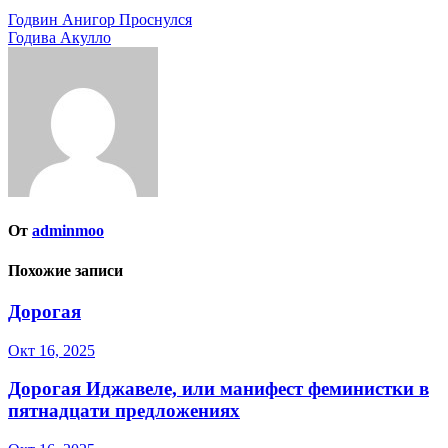
Навигация
Годвин Анигор Проснулся
Годива Акулло
по
записям
От
adminmoo
Похожие записи
Дорогая
Окт 16, 2025
Дорогая Иджавеле, или манифест феминистки в
пятнадцати предложениях