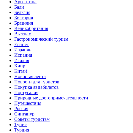
Аргентина
Бали
Бельгия
Болгария
Бразилия
Великобритания
Вьетнам
Гастрономический туризм
Египет
Израиль
Испания
Италия
Кипр
Китай
Новостая лента
Новости для туристов
Покупка авиабилетов
Португалия
Природные достопримечательности
Путешествия
Россия
Сингапур
Советы туристам
Тунис
Турция