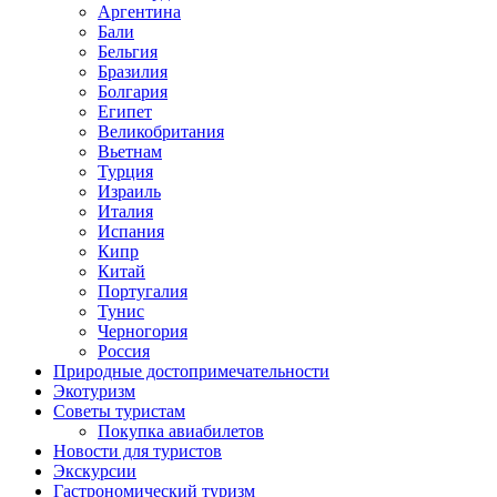
Аргентина
Бали
Бельгия
Бразилия
Болгария
Египет
Великобритания
Вьетнам
Турция
Израиль
Италия
Испания
Кипр
Китай
Португалия
Тунис
Черногория
Россия
Природные достопримечательности
Экотуризм
Советы туристам
Покупка авиабилетов
Новости для туристов
Экскурсии
Гастрономический туризм