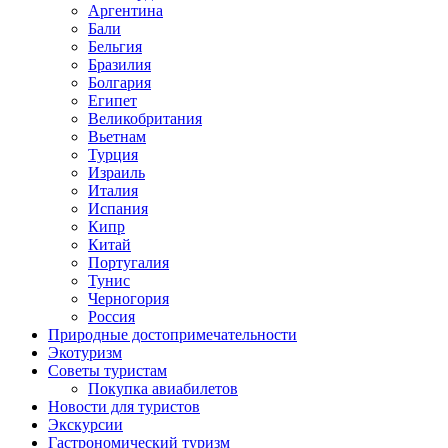
Аргентина
Бали
Бельгия
Бразилия
Болгария
Египет
Великобритания
Вьетнам
Турция
Израиль
Италия
Испания
Кипр
Китай
Португалия
Тунис
Черногория
Россия
Природные достопримечательности
Экотуризм
Советы туристам
Покупка авиабилетов
Новости для туристов
Экскурсии
Гастрономический туризм