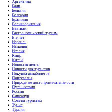
Аргентина
Бали
Бельгия
Болгария
Бразилия
Великобритания
Вьетнам
Гастрономический туризм
Египет
Израиль
Испания
Италия
Кипр
Китай
Новостая лента
Новости для туристов
Покупка авиабилетов
Португалия
Природные достопримечательности
Путешествия
Россия
Сингапур
Советы туристам
Тунис
Турция