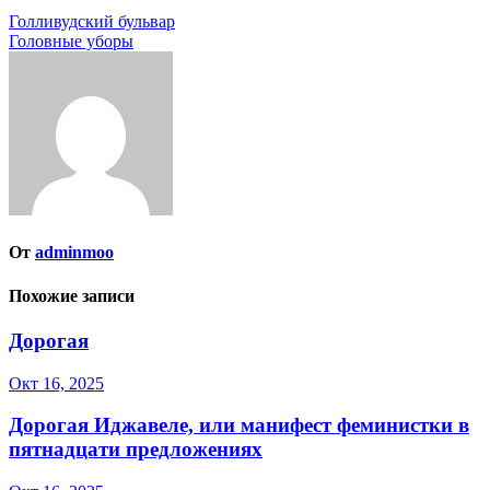
Навигация
Голливудский бульвар
Головные уборы
по
записям
От
adminmoo
Похожие записи
Дорогая
Окт 16, 2025
Дорогая Иджавеле, или манифест феминистки в
пятнадцати предложениях