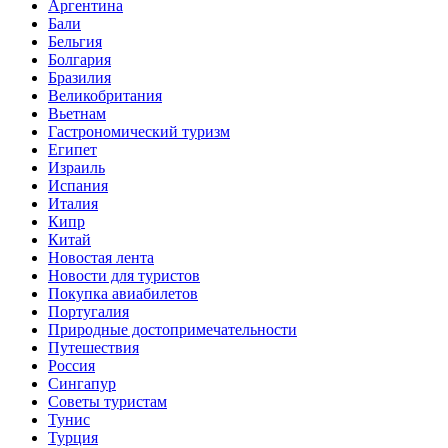
Аргентина
Бали
Бельгия
Болгария
Бразилия
Великобритания
Вьетнам
Гастрономический туризм
Египет
Израиль
Испания
Италия
Кипр
Китай
Новостая лента
Новости для туристов
Покупка авиабилетов
Португалия
Природные достопримечательности
Путешествия
Россия
Сингапур
Советы туристам
Тунис
Турция