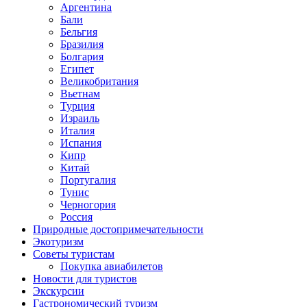
Аргентина
Бали
Бельгия
Бразилия
Болгария
Египет
Великобритания
Вьетнам
Турция
Израиль
Италия
Испания
Кипр
Китай
Португалия
Тунис
Черногория
Россия
Природные достопримечательности
Экотуризм
Советы туристам
Покупка авиабилетов
Новости для туристов
Экскурсии
Гастрономический туризм