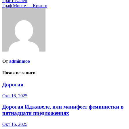
Навигация
Грант Аллен
Граф Монте — Кристо
по
записям
От
adminmoo
Похожие записи
Дорогая
Окт 16, 2025
Дорогая Иджавеле, или манифест феминистки в
пятнадцати предложениях
Окт 16, 2025