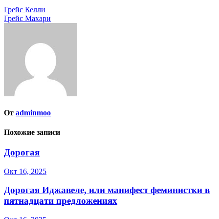
Навигация
Грейс Келли
Грейс Махари
по
записям
От
adminmoo
Похожие записи
Дорогая
Окт 16, 2025
Дорогая Иджавеле, или манифест феминистки в
пятнадцати предложениях