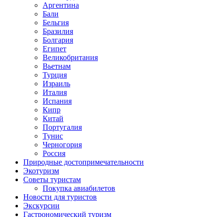
Аргентина
Бали
Бельгия
Бразилия
Болгария
Египет
Великобритания
Вьетнам
Турция
Израиль
Италия
Испания
Кипр
Китай
Португалия
Тунис
Черногория
Россия
Природные достопримечательности
Экотуризм
Советы туристам
Покупка авиабилетов
Новости для туристов
Экскурсии
Гастрономический туризм