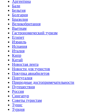
Аргентина
Бали
Бельгия
Болгария
Бразилия
Великобритания
Вьетнам
Гастрономический туризм
Египет
Израиль
Испания
Италия
Кипр
Китай
Новостая лента
Новости для туристов
Покупка авиабилетов
Португалия
Природные достопримечательности
Путешествия
Россия
Сингапур
Советы туристам
Тунис
Турция