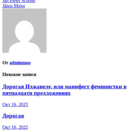
Навигация
Jan Pieter Schotte
János Major
по
записям
От
adminmoo
Похожие записи
Дорогая Иджавеле, или манифест феминистки в
пятнадцати предложениях
Окт 16, 2025
Дорогая
Окт 16, 2025