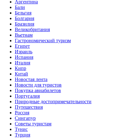
Аргентина
Бали
Бельгия
Болгария
Бразилия
Великобритания
Вьетнам
Гастрономический туризм
Египет
Израиль
Испания
Италия
Кипр
Китай
Новостая лента
Новости для туристов
Покупка авиабилетов
Португалия
Природные достопримечательности
Путешествия
Россия
Сингапур
Советы туристам
Тунис
Турция