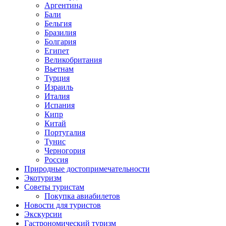
Аргентина
Бали
Бельгия
Бразилия
Болгария
Египет
Великобритания
Вьетнам
Турция
Израиль
Италия
Испания
Кипр
Китай
Португалия
Тунис
Черногория
Россия
Природные достопримечательности
Экотуризм
Советы туристам
Покупка авиабилетов
Новости для туристов
Экскурсии
Гастрономический туризм