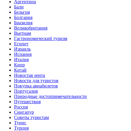
Аргентина
Бали
Бельгия
Болгария
Бразилия
Великобритания
Вьетнам
Гастрономический туризм
Египет
Израиль
Испания
Италия
Кипр
Китай
Новостая лента
Новости для туристов
Покупка авиабилетов
Португалия
Природные достопримечательности
Путешествия
Россия
Сингапур
Советы туристам
Тунис
Турция