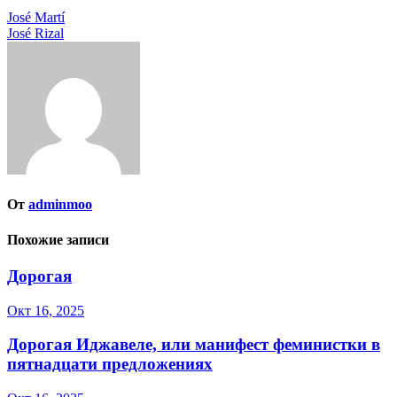
Навигация
José Martí
José Rizal
по
записям
От
adminmoo
Похожие записи
Дорогая
Окт 16, 2025
Дорогая Иджавеле, или манифест феминистки в
пятнадцати предложениях