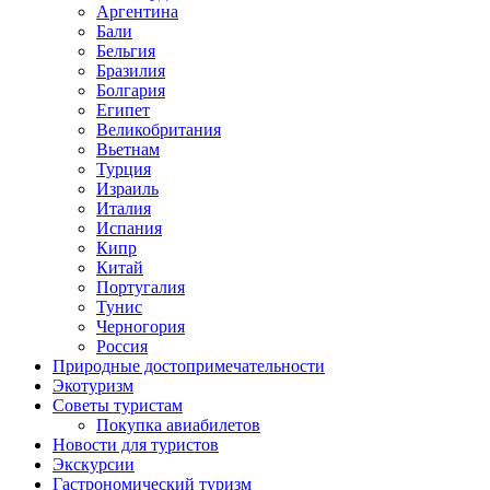
Аргентина
Бали
Бельгия
Бразилия
Болгария
Египет
Великобритания
Вьетнам
Турция
Израиль
Италия
Испания
Кипр
Китай
Португалия
Тунис
Черногория
Россия
Природные достопримечательности
Экотуризм
Советы туристам
Покупка авиабилетов
Новости для туристов
Экскурсии
Гастрономический туризм