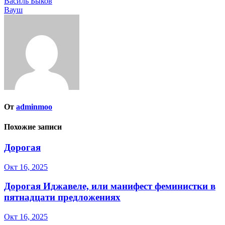
Навигация
Василь Быков
Вауш
по
записям
От
adminmoo
Похожие записи
Дорогая
Окт 16, 2025
Дорогая Иджавеле, или манифест феминистки в
пятнадцати предложениях
Окт 16, 2025