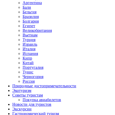
Аргентина
Бали
Бельгия
Бразилия
Болгария
Египет
Великобритания
Вьетнам
Турция
Израиль
Италия
Испания
Кипр
Китай
Португалия
Тунис
Черногория
Россия
Природные достопримечательности
Экотуризм
Советы туристам
Покупка авиабилетов
Новости для туристов
Экскурсии
Гастрономический туризм