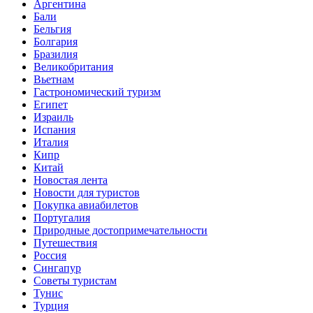
Аргентина
Бали
Бельгия
Болгария
Бразилия
Великобритания
Вьетнам
Гастрономический туризм
Египет
Израиль
Испания
Италия
Кипр
Китай
Новостая лента
Новости для туристов
Покупка авиабилетов
Португалия
Природные достопримечательности
Путешествия
Россия
Сингапур
Советы туристам
Тунис
Турция