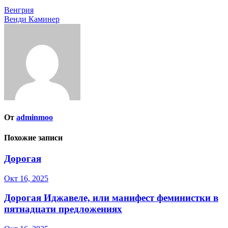
Навигация
Венгрия
Венди Каминер
по
записям
От
adminmoo
Похожие записи
Дорогая
Окт 16, 2025
Дорогая Иджавеле, или манифест феминистки в
пятнадцати предложениях