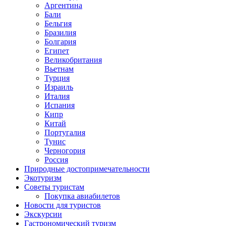
Аргентина
Бали
Бельгия
Бразилия
Болгария
Египет
Великобритания
Вьетнам
Турция
Израиль
Италия
Испания
Кипр
Китай
Португалия
Тунис
Черногория
Россия
Природные достопримечательности
Экотуризм
Советы туристам
Покупка авиабилетов
Новости для туристов
Экскурсии
Гастрономический туризм