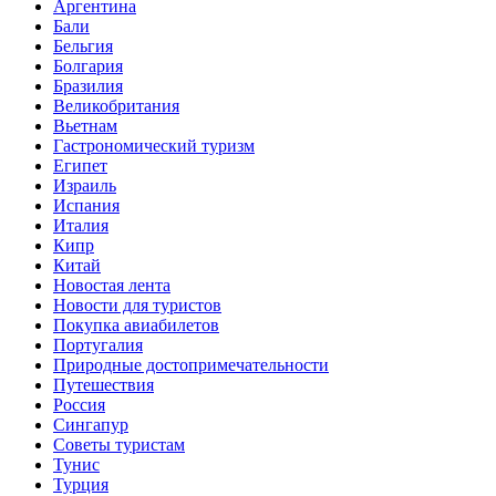
Аргентина
Бали
Бельгия
Болгария
Бразилия
Великобритания
Вьетнам
Гастрономический туризм
Египет
Израиль
Испания
Италия
Кипр
Китай
Новостая лента
Новости для туристов
Покупка авиабилетов
Португалия
Природные достопримечательности
Путешествия
Россия
Сингапур
Советы туристам
Тунис
Турция