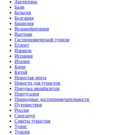
Аргентина
Бали
Бельгия
Болгария
Бразилия
Великобритания
Вьетнам
Гастрономический туризм
Египет
Израиль
Испания
Италия
Кипр
Китай
Новостая лента
Новости для туристов
Покупка авиабилетов
Португалия
Природные достопримечательности
Путешествия
Россия
Сингапур
Советы туристам
Тунис
Турция