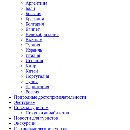
Аргентина
Бали
Бельгия
Бразилия
Болгария
Египет
Великобритания
Вьетнам
Турция
Израиль
Италия
Испания
Кипр
Китай
Португалия
Тунис
Черногория
Россия
Природные достопримечательности
Экотуризм
Советы туристам
Покупка авиабилетов
Новости для туристов
Экскурсии
Гастрономический туризм