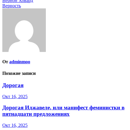
Навигация
Вернон Ховард
Верность
по
записям
От
adminmoo
Похожие записи
Дорогая
Окт 16, 2025
Дорогая Иджавеле, или манифест феминистки в
пятнадцати предложениях
Окт 16, 2025