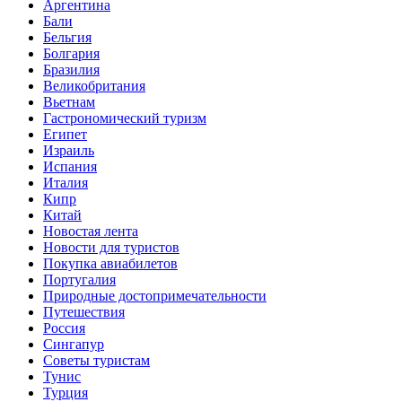
Аргентина
Бали
Бельгия
Болгария
Бразилия
Великобритания
Вьетнам
Гастрономический туризм
Египет
Израиль
Испания
Италия
Кипр
Китай
Новостая лента
Новости для туристов
Покупка авиабилетов
Португалия
Природные достопримечательности
Путешествия
Россия
Сингапур
Советы туристам
Тунис
Турция