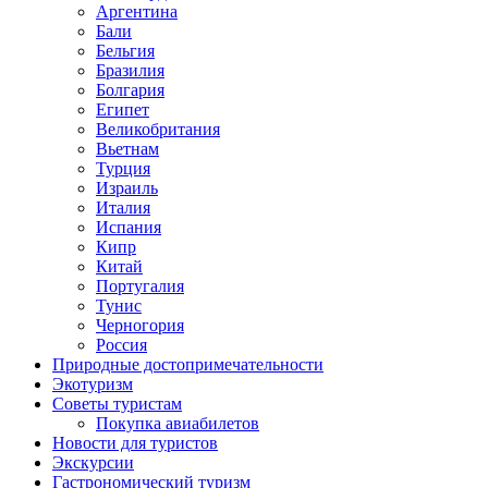
Аргентина
Бали
Бельгия
Бразилия
Болгария
Египет
Великобритания
Вьетнам
Турция
Израиль
Италия
Испания
Кипр
Китай
Португалия
Тунис
Черногория
Россия
Природные достопримечательности
Экотуризм
Советы туристам
Покупка авиабилетов
Новости для туристов
Экскурсии
Гастрономический туризм