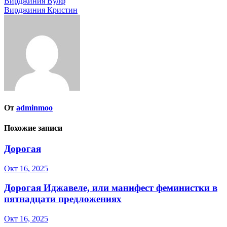
Навигация
Вирджиния Вулф
Вирджиния Кристин
по
записям
От
adminmoo
Похожие записи
Дорогая
Окт 16, 2025
Дорогая Иджавеле, или манифест феминистки в
пятнадцати предложениях
Окт 16, 2025