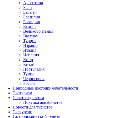
Аргентина
Бали
Бельгия
Бразилия
Болгария
Египет
Великобритания
Вьетнам
Турция
Израиль
Италия
Испания
Кипр
Китай
Португалия
Тунис
Черногория
Россия
Природные достопримечательности
Экотуризм
Советы туристам
Покупка авиабилетов
Новости для туристов
Экскурсии
Гастрономический туризм