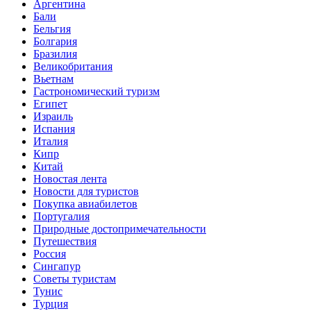
Аргентина
Бали
Бельгия
Болгария
Бразилия
Великобритания
Вьетнам
Гастрономический туризм
Египет
Израиль
Испания
Италия
Кипр
Китай
Новостая лента
Новости для туристов
Покупка авиабилетов
Португалия
Природные достопримечательности
Путешествия
Россия
Сингапур
Советы туристам
Тунис
Турция