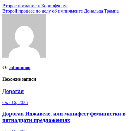
Навигация
Второе послание к Коринфянам
Второй процесс по делу об импичменте Дональда Трампа
по
записям
От
adminmoo
Похожие записи
Дорогая
Окт 16, 2025
Дорогая Иджавеле, или манифест феминистки в
пятнадцати предложениях