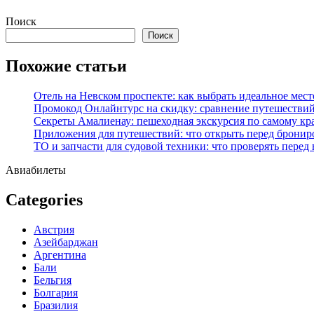
Перейти
Поиск
к
Поиск
содержимому
Похожие статьи
Отель на Невском проспекте: как выбрать идеальное мест
Промокод Онлайнтурс на скидку: сравнение путешествий
Секреты Амалиенау: пешеходная экскурсия по самому кр
Приложения для путешествий: что открыть перед бронир
ТО и запчасти для судовой техники: что проверять перед
Авиабилеты
Categories
Австрия
Азейбарджан
Аргентина
Бали
Бельгия
Болгария
Бразилия