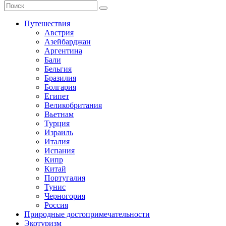
Путешествия
Австрия
Азейбарджан
Аргентина
Бали
Бельгия
Бразилия
Болгария
Египет
Великобритания
Вьетнам
Турция
Израиль
Италия
Испания
Кипр
Китай
Португалия
Тунис
Черногория
Россия
Природные достопримечательности
Экотуризм