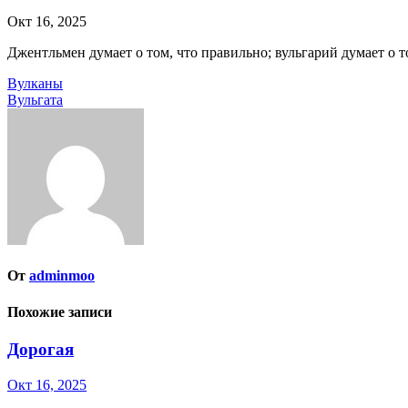
Окт 16, 2025
Джентльмен думает о том, что правильно; вульгарий думает о т
Навигация
Вулканы
Вульгата
по
записям
От
adminmoo
Похожие записи
Дорогая
Окт 16, 2025