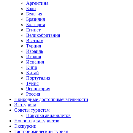
Аргентина
Бали
Бельгия
Бразилия
Болгария
Египет
Великобритания
Вьетнам
Турция
Израиль
Италия
Испания
Кипр
Китай
Португалия
Тунис
Черногория
Россия
Природные достопримечательности
Экотуризм
Советы туристам
Покупка авиабилетов
Новости для туристов
Экскурсии
Гастрономический туризм