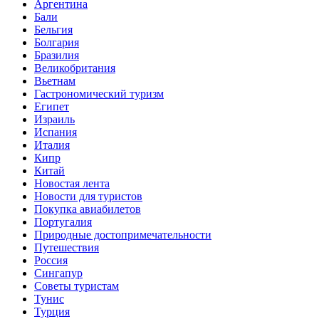
Аргентина
Бали
Бельгия
Болгария
Бразилия
Великобритания
Вьетнам
Гастрономический туризм
Египет
Израиль
Испания
Италия
Кипр
Китай
Новостая лента
Новости для туристов
Покупка авиабилетов
Португалия
Природные достопримечательности
Путешествия
Россия
Сингапур
Советы туристам
Тунис
Турция