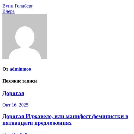
Навигация
Вупи Голдберг
Вчера
по
записям
От
adminmoo
Похожие записи
Дорогая
Окт 16, 2025
Дорогая Иджавеле, или манифест феминистки в
пятнадцати предложениях