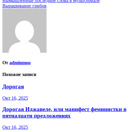
Навигация
Вымышленные последние слова в мультсериале
Выращивание грибов
по
записям
От
adminmoo
Похожие записи
Дорогая
Окт 16, 2025
Дорогая Иджавеле, или манифест феминистки в
пятнадцати предложениях
Окт 16, 2025