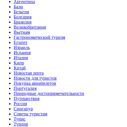
Аргентина
Бали
Бельгия
Болгария
Бразилия
Великобритания
Вьетнам
Гастрономический туризм
Египет
Израиль
Испания
Италия
Кипр
Китай
Новостая лента
Новости для туристов
Покупка авиабилетов
Португалия
Природные достопримечательности
Путешествия
Россия
Сингапур
Советы туристам
Тунис
Турция