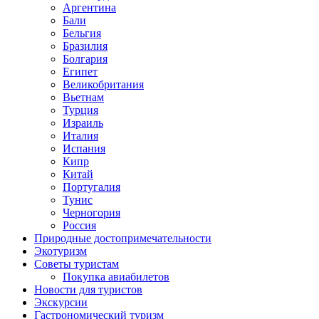
Аргентина
Бали
Бельгия
Бразилия
Болгария
Египет
Великобритания
Вьетнам
Турция
Израиль
Италия
Испания
Кипр
Китай
Португалия
Тунис
Черногория
Россия
Природные достопримечательности
Экотуризм
Советы туристам
Покупка авиабилетов
Новости для туристов
Экскурсии
Гастрономический туризм