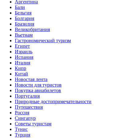
Аргентина
Бали
Бельгия
Болгария
Бразилия
Великобритания
Вьетнам
Гастрономический туризм
Египет
Израиль
Испания
Италия
Кипр
Китай
Новостая лента
Новости для туристов
Покупка авиабилетов
Португалия
Природные достопримечательности
Путешествия
Россия
Сингапур
Советы туристам
Тунис
Турция