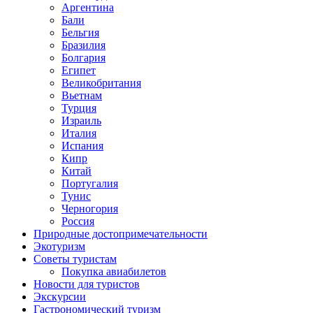
Аргентина
Бали
Бельгия
Бразилия
Болгария
Египет
Великобритания
Вьетнам
Турция
Израиль
Италия
Испания
Кипр
Китай
Португалия
Тунис
Черногория
Россия
Природные достопримечательности
Экотуризм
Советы туристам
Покупка авиабилетов
Новости для туристов
Экскурсии
Гастрономический туризм