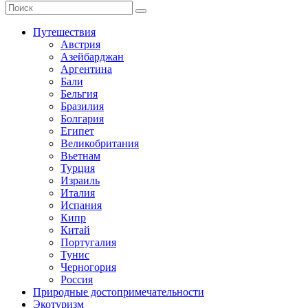
Путешествия
Австрия
Азейбарджан
Аргентина
Бали
Бельгия
Бразилия
Болгария
Египет
Великобритания
Вьетнам
Турция
Израиль
Италия
Испания
Кипр
Китай
Португалия
Тунис
Черногория
Россия
Природные достопримечательности
Экотуризм