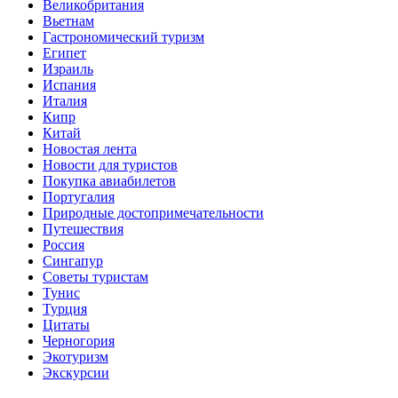
Великобритания
Вьетнам
Гастрономический туризм
Египет
Израиль
Испания
Италия
Кипр
Китай
Новостая лента
Новости для туристов
Покупка авиабилетов
Португалия
Природные достопримечательности
Путешествия
Россия
Сингапур
Советы туристам
Тунис
Турция
Цитаты
Черногория
Экотуризм
Экскурсии