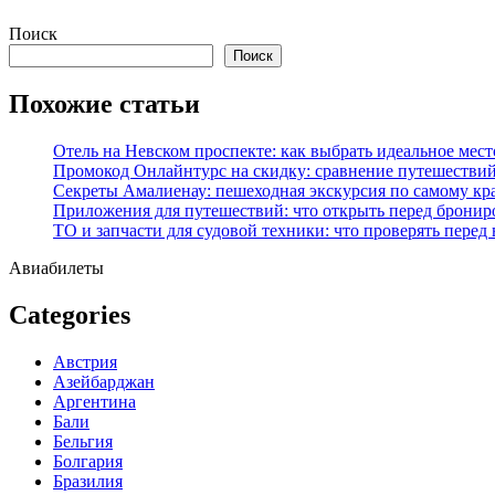
Перейти
Поиск
к
Поиск
содержимому
Похожие статьи
Отель на Невском проспекте: как выбрать идеальное мест
Промокод Онлайнтурс на скидку: сравнение путешествий
Секреты Амалиенау: пешеходная экскурсия по самому кр
Приложения для путешествий: что открыть перед бронир
ТО и запчасти для судовой техники: что проверять перед
Авиабилеты
Categories
Австрия
Азейбарджан
Аргентина
Бали
Бельгия
Болгария
Бразилия