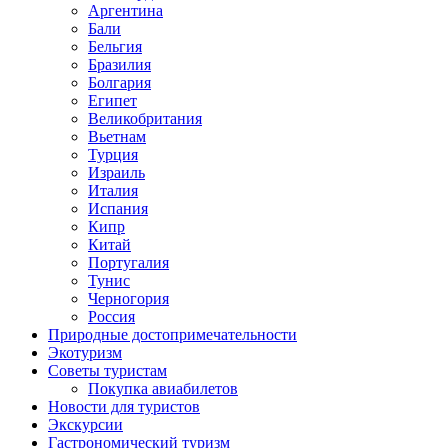
Аргентина
Бали
Бельгия
Бразилия
Болгария
Египет
Великобритания
Вьетнам
Турция
Израиль
Италия
Испания
Кипр
Китай
Португалия
Тунис
Черногория
Россия
Природные достопримечательности
Экотуризм
Советы туристам
Покупка авиабилетов
Новости для туристов
Экскурсии
Гастрономический туризм