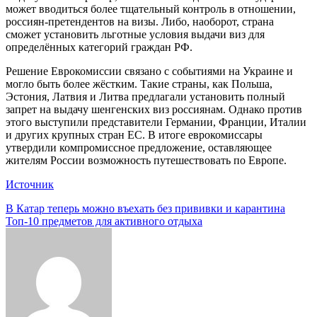
может вводиться более тщательный контроль в отношении,
россиян-претендентов на визы. Либо, наоборот, страна
сможет установить льготные условия выдачи виз для
определённых категорий граждан РФ.
Решение Еврокомиссии связано с событиями на Украине и
могло быть более жёстким. Такие страны, как Польша,
Эстония, Латвия и Литва предлагали установить полный
запрет на выдачу шенгенских виз россиянам. Однако против
этого выступили представители Германии, Франции, Италии
и других крупных стран ЕС. В итоге еврокомиссары
утвердили компромиссное предложение, оставляющее
жителям России возможность путешествовать по Европе.
Источник
Навигация
В Катар теперь можно въехать без прививки и карантина
Топ-10 предметов для активного отдыха
по
записям