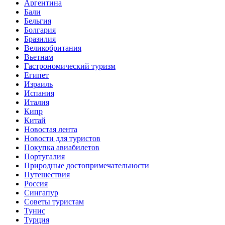
Аргентина
Бали
Бельгия
Болгария
Бразилия
Великобритания
Вьетнам
Гастрономический туризм
Египет
Израиль
Испания
Италия
Кипр
Китай
Новостая лента
Новости для туристов
Покупка авиабилетов
Португалия
Природные достопримечательности
Путешествия
Россия
Сингапур
Советы туристам
Тунис
Турция