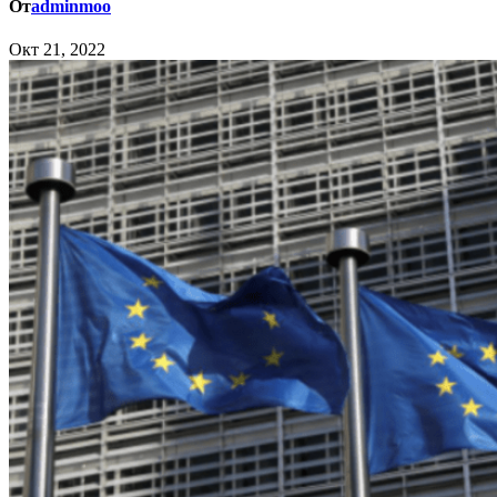
От
adminmoo
Окт 21, 2022