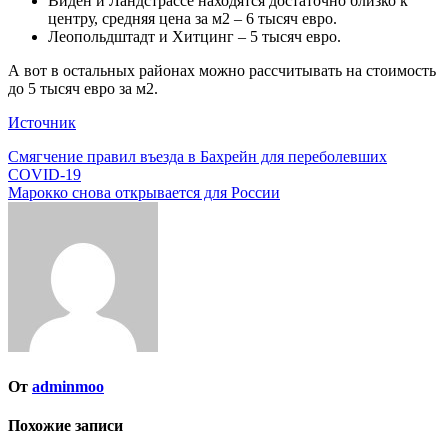
Виден и Ландстрассе находятся достаточно близко к
центру, средняя цена за м2 – 6 тысяч евро.
Леопольдштадт и Хитцинг – 5 тысяч евро.
А вот в остальных районах можно рассчитывать на стоимость
до 5 тысяч евро за м2.
Источник
Навигация
Смягчение правил въезда в Бахрейн для переболевших
COVID-19
по
Марокко снова открывается для России
записям
От
adminmoo
Похожие записи