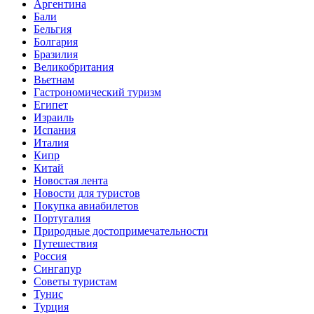
Аргентина
Бали
Бельгия
Болгария
Бразилия
Великобритания
Вьетнам
Гастрономический туризм
Египет
Израиль
Испания
Италия
Кипр
Китай
Новостая лента
Новости для туристов
Покупка авиабилетов
Португалия
Природные достопримечательности
Путешествия
Россия
Сингапур
Советы туристам
Тунис
Турция