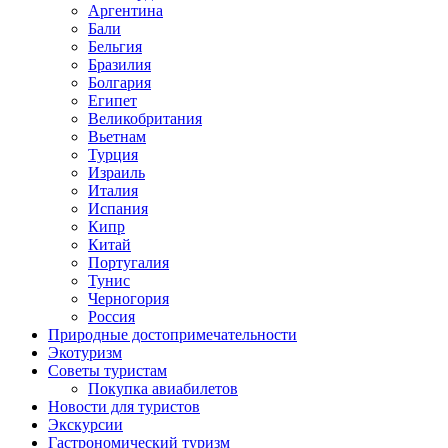
Аргентина
Бали
Бельгия
Бразилия
Болгария
Египет
Великобритания
Вьетнам
Турция
Израиль
Италия
Испания
Кипр
Китай
Португалия
Тунис
Черногория
Россия
Природные достопримечательности
Экотуризм
Советы туристам
Покупка авиабилетов
Новости для туристов
Экскурсии
Гастрономический туризм