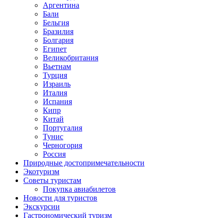
Аргентина
Бали
Бельгия
Бразилия
Болгария
Египет
Великобритания
Вьетнам
Турция
Израиль
Италия
Испания
Кипр
Китай
Португалия
Тунис
Черногория
Россия
Природные достопримечательности
Экотуризм
Советы туристам
Покупка авиабилетов
Новости для туристов
Экскурсии
Гастрономический туризм