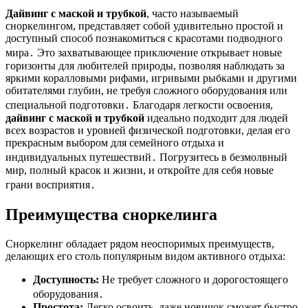
Дайвинг с маской и трубкой
, часто называемый
сноркелингом, представляет собой удивительно простой и
доступный способ познакомиться с красотами подводного
мира․ Это захватывающее приключение открывает новые
горизонты для любителей природы, позволяя наблюдать за
яркими коралловыми рифами, игривыми рыбками и другими
обитателями глубин, не требуя сложного оборудования или
специальной подготовки․ Благодаря легкости освоения,
дайвинг с маской и трубкой
идеально подходит для людей
всех возрастов и уровней физической подготовки, делая его
прекрасным выбором для семейного отдыха и
индивидуальных путешествий․ Погрузитесь в безмолвный
мир, полный красок и жизни, и откройте для себя новые
грани восприятия․
Преимущества сноркелинга
Сноркелинг обладает рядом неоспоримых преимуществ,
делающих его столь популярным видом активного отдыха:
Доступность:
Не требует сложного и дорогостоящего
оборудования․
Простота:
Легко освоить, даже новичок сможет быстро