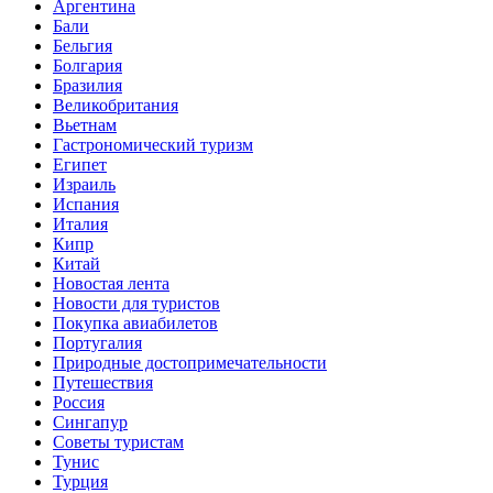
Аргентина
Бали
Бельгия
Болгария
Бразилия
Великобритания
Вьетнам
Гастрономический туризм
Египет
Израиль
Испания
Италия
Кипр
Китай
Новостая лента
Новости для туристов
Покупка авиабилетов
Португалия
Природные достопримечательности
Путешествия
Россия
Сингапур
Советы туристам
Тунис
Турция