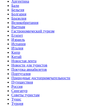
Аргентина
Бали
Бельгия
Болгария
Бразилия
Великобритания
Вьетнам
Гастрономический туризм
Египет
Израиль
Испания
Италия
Кипр
Китай
Новостая лента
Новости для туристов
Покупка авиабилетов
Португалия
Природные достопримечательности
Путешествия
Россия
Сингапур
Советы туристам
Тунис
Турция