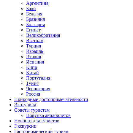
Аргентина
Бали
Бельгия
Бразилия
Болгария
Египет
Великобритания
Вьетнам
Турция
Израиль
Италия
Испания
Кипр
Китай
Португалия
Тунис
Черногория
Россия
Природные достопримечательности
Экотуризм
Советы туристам
Покупка авиабилетов
Новости для туристов
Экскурсии
Гастрономический туризм