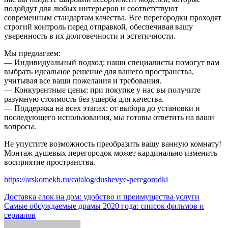
подойдут для любых интерьеров и соответствуют
современным стандартам качества. Все перегородки проходят
строгий контроль перед отправкой, обеспечивая вашу
уверенность в их долговечности и эстетичности.
Мы предлагаем:
— Индивидуальный подход: наши специалисты помогут вам
выбрать идеальное решение для вашего пространства,
учитывая все ваши пожелания и требования.
— Конкурентные цены: при покупке у нас вы получите
разумную стоимость без ущерба для качества.
— Поддержка на всех этапах: от выбора до установки и
последующего использования, мы готовы ответить на ваши
вопросы.
Не упустите возможность преобразить вашу ванную комнату!
Монтаж душевых перегородок может кардинально изменить
восприятие пространства.
https://arskomekb.ru/catalog/dushevye-peregorodki
Навигация
Доставка елок на дом: удобство и преимущества услуги
Самые обсуждаемые драмы 2020 года: список фильмов и
по
сериалов
записям