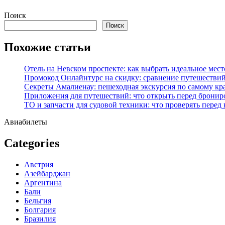
Перейти
Поиск
к
Поиск
содержимому
Похожие статьи
Отель на Невском проспекте: как выбрать идеальное мест
Промокод Онлайнтурс на скидку: сравнение путешествий
Секреты Амалиенау: пешеходная экскурсия по самому кр
Приложения для путешествий: что открыть перед бронир
ТО и запчасти для судовой техники: что проверять перед
Авиабилеты
Categories
Австрия
Азейбарджан
Аргентина
Бали
Бельгия
Болгария
Бразилия