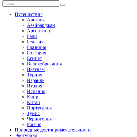
Путешествия
Австрия
Азейбарджан
Аргентина
Бали
Бельгия
Бразилия
Болгария
Египет
Великобритания
Вьетнам
Турция
Израиль
Италия
Испания
Кипр
Китай
Португалия
Тунис
Черногория
Россия
Природные достопримечательности
Экотуризм