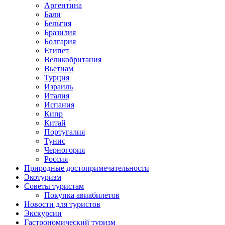
Аргентина
Бали
Бельгия
Бразилия
Болгария
Египет
Великобритания
Вьетнам
Турция
Израиль
Италия
Испания
Кипр
Китай
Португалия
Тунис
Черногория
Россия
Природные достопримечательности
Экотуризм
Советы туристам
Покупка авиабилетов
Новости для туристов
Экскурсии
Гастрономический туризм