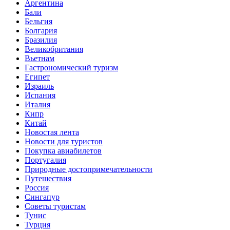
Аргентина
Бали
Бельгия
Болгария
Бразилия
Великобритания
Вьетнам
Гастрономический туризм
Египет
Израиль
Испания
Италия
Кипр
Китай
Новостая лента
Новости для туристов
Покупка авиабилетов
Португалия
Природные достопримечательности
Путешествия
Россия
Сингапур
Советы туристам
Тунис
Турция