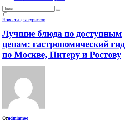
Новости для туристов
Лучшие блюда по доступным
ценам: гастрономический гид
по Москве, Питеру и Ростову
От
adminmoo