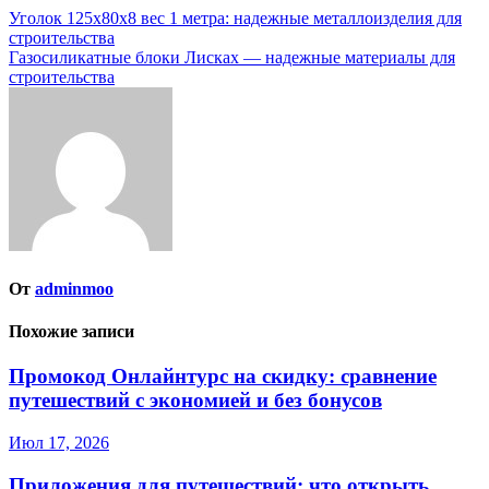
Навигация
Уголок 125х80х8 вес 1 метра: надежные металлоизделия для
строительства
по
Газосиликатные блоки Лисках — надежные материалы для
записям
строительства
От
adminmoo
Похожие записи
Промокод Онлайнтурс на скидку: сравнение
путешествий с экономией и без бонусов
Июл 17, 2026
Приложения для путешествий: что открыть