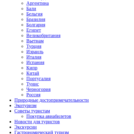
Аргентина
Бали
Бельгия
Бразилия
Болгария
Египет
Великобритания
Вьетнам
Турция
Израиль
Италия
Испания
Кипр
Китай
Португалия
Тунис
Черногория
Россия
Природные достопримечательности
Экотуризм
Советы туристам
Покупка авиабилетов
Новости для туристов
Экскурсии
Гастрономический туризм