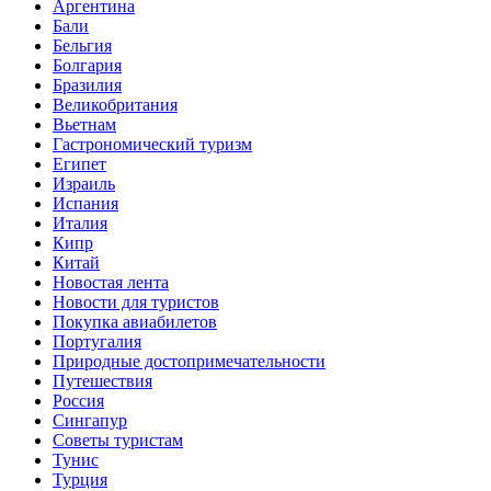
Аргентина
Бали
Бельгия
Болгария
Бразилия
Великобритания
Вьетнам
Гастрономический туризм
Египет
Израиль
Испания
Италия
Кипр
Китай
Новостая лента
Новости для туристов
Покупка авиабилетов
Португалия
Природные достопримечательности
Путешествия
Россия
Сингапур
Советы туристам
Тунис
Турция