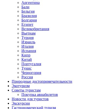
Аргентина
Бали
Бельгия
Бразилия
Болгария
Египет
Великобритания
Вьетнам
Турция
Израиль
Италия
Испания
Кипр
Китай
Португалия
Тунис
Черногория
Россия
Природные достопримечательности
Экотуризм
Советы туристам
Покупка авиабилетов
Новости для туристов
Экскурсии
Гастрономический туризм