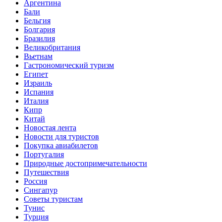
Аргентина
Бали
Бельгия
Болгария
Бразилия
Великобритания
Вьетнам
Гастрономический туризм
Египет
Израиль
Испания
Италия
Кипр
Китай
Новостая лента
Новости для туристов
Покупка авиабилетов
Португалия
Природные достопримечательности
Путешествия
Россия
Сингапур
Советы туристам
Тунис
Турция