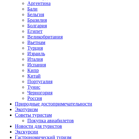
Аргентина
Бали
Бельгия
Бразилия
Болгария
Египет
Великобритания
Вьетнам
Турция
Израиль
Италия
Испания
Кипр
Китай
Португалия
Тунис
Черногория
Россия
Природные достопримечательности
Экотуризм
Советы туристам
Покупка авиабилетов
Новости для туристов
Экскурсии
Гастрономический туризм