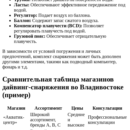
Ласты:
Обеспечивают эффективное передвижение под
водой.
Регулятор:
Подает воздух из баллона.
Баллон:
Содержит запас сжатого воздуха.
Компенсатор плавучести (BCD):
Позволяет
регулировать плавучесть под водой.
Грузовой пояс:
Обеспечивает отрицательную
плавучесть.
В зависимости от условий погружения и личных
предпочтений, комплект снаряжения может быть дополнен
другими элементами, такими как подводный компьютер,
фонарь и т.д.
Сравнительная таблица магазинов
дайвинг-снаряжения во Владивостоке
(пример)
Магазин
Ассортимент
Цены
Консультации
Широкий
Средние
«Акватик-
Профессиональные
ассортимент,
и
центр»
консультации
бренды A, B, C
высокие