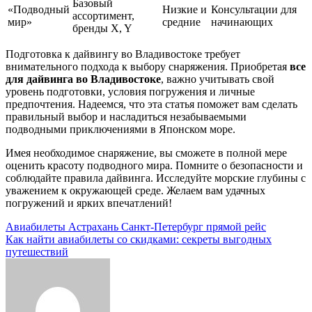
Базовый
«Подводный
Низкие и
Консультации для
ассортимент,
мир»
средние
начинающих
бренды X, Y
Подготовка к дайвингу во Владивостоке требует
внимательного подхода к выбору снаряжения. Приобретая
все
для дайвинга во Владивостоке
, важно учитывать свой
уровень подготовки, условия погружения и личные
предпочтения. Надеемся, что эта статья поможет вам сделать
правильный выбор и насладиться незабываемыми
подводными приключениями в Японском море.
Имея необходимое снаряжение, вы сможете в полной мере
оценить красоту подводного мира. Помните о безопасности и
соблюдайте правила дайвинга. Исследуйте морские глубины с
уважением к окружающей среде. Желаем вам удачных
погружений и ярких впечатлений!
Навигация
Авиабилеты Астрахань Санкт-Петербург прямой рейс
Как найти авиабилеты со скидками: секреты выгодных
по
путешествий
записям