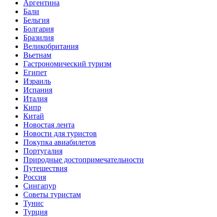
Аргентина
Бали
Бельгия
Болгария
Бразилия
Великобритания
Вьетнам
Гастрономический туризм
Египет
Израиль
Испания
Италия
Кипр
Китай
Новостая лента
Новости для туристов
Покупка авиабилетов
Португалия
Природные достопримечательности
Путешествия
Россия
Сингапур
Советы туристам
Тунис
Турция