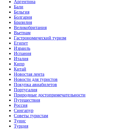
Аргентина
Бали
Бельгия
Болгария
Бразилия
Великобритания
Вьетнам
Гастрономический туризм
Египет
Израиль
Испания
Италия
Кипр
Китай
Новостая лента
Новости для туристов
Покупка авиабилетов
Португалия
Природные достопримечательности
Путешествия
Россия
Сингапур
Советы туристам
Тунис
Турция