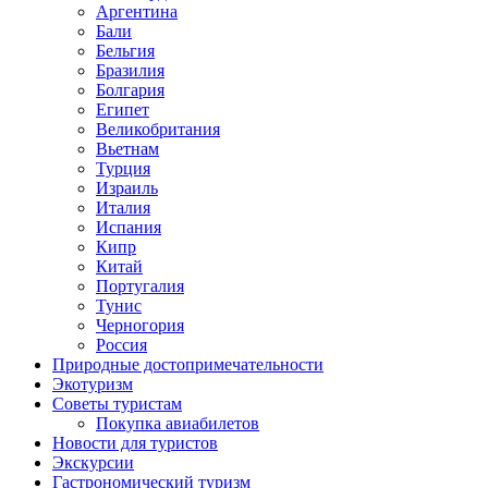
Аргентина
Бали
Бельгия
Бразилия
Болгария
Египет
Великобритания
Вьетнам
Турция
Израиль
Италия
Испания
Кипр
Китай
Португалия
Тунис
Черногория
Россия
Природные достопримечательности
Экотуризм
Советы туристам
Покупка авиабилетов
Новости для туристов
Экскурсии
Гастрономический туризм