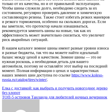
только от их качества, но и от правильной эксплуатации.
Чтобы шины служили долго, необходимо следить за их
состоянием, регулярно проверять давление и химическую
составляющую резины. Также стоит избегать резких маневров
и резкого торможения, особенно на скользких дорогах. Если
вы заметили, что протектор начали изнашиваться,
рекомендуется заменить шины на новые, так как их
эффективность может значительно снизиться, что увеличит
риск аварийных ситуаций.
В нашем каталоге зимние шины имеют разные уровни износа
и разные бюджеты, так что вы можете найти идеальный
баланс между ценой и качеством. Зимние шины — это не
нужная роскошь, а необходимая деталь для вашего
автомобиля, поэтому не оставляйте этот выбор на последний
момент. Полная информация о ценах и характеристиках
наших зимних шин доступна по ссылке
https://www.koleso-
russia.ru/catalog/tires/winter/
.
Навигация
Елка с доставкой: как выбрать и получить новогоднее дерево
без хлопот
по
ТОП-5 островов Таиланда для любителей ночных вечеринок
записям