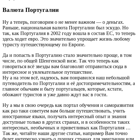
Валюта Португалии
Ну а теперь, поговорим о не менее важном — о деньгах.
Раньше, национальная валюта Португалии был эскудо. Но
так, как Португалия в 2002 году вошла в состав ЕС, то теперь
здесь ходит евро. Это значительно упрощает жизнь любому
туристу путешествующему по Европе.
Да и попасть в Португалию стало значительно проще, в том
числе, по общей Шенгенской визе. Так что теперь как
говориться всё звезды вам благоволят отправиться сюда в
интересное и увлекательное путешествие.
Ну а на этом всё, надеюсь, вам понравился наш небольшой
путеводитель по Португалии и её достопримечательностям, а
главное обычаям и быту португальцев, которые, кстати,
обожают туристов и уже давно ждут вас в гости.
Ну а мы в свою очередь как портал обучения и саморазвития
как раз таки советуем вам больше путешествовать, учить
иностранные языки, получать интересный опыт и знания
доступные только в других странах, и в особенности таких
интересных, необычных и приветливых как Португалия …
Так же, читайте наши другие статьи, например Вам точно
будет интересно узнать о лучших странах для эмиграции или