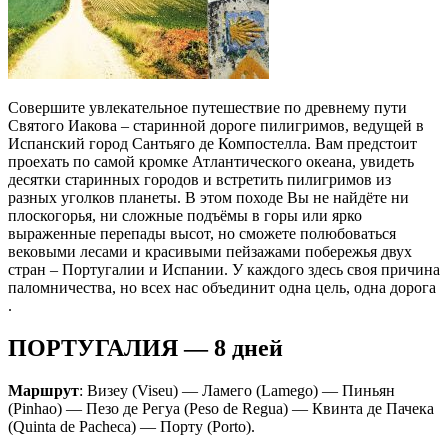
Совершите увлекательное путешествие по древнему пути
Святого Иакова – старинной дороге пилигримов, ведущей в
Испанский город Сантьяго де Компостелла. Вам предстоит
проехать по самой кромке Атлантического океана, увидеть
десятки старинных городов и встретить пилигримов из
разных уголков планеты. В этом походе Вы не найдёте ни
плоскогорья, ни сложные подъёмы в горы или ярко
выраженные перепады высот, но сможете полюбоваться
вековыми лесами и красивыми пейзажами побережья двух
стран – Португалии и Испании. У каждого здесь своя причина
паломничества, но всех нас объединит одна цель, одна дорога
.
ПОРТУГАЛИЯ — 8 дней
Маршрут
: Визеу (Viseu) — Ламего (Lamego) — Пиньян
(Pinhao) — Пезо де Регуа (Peso de Regua) — Квинта де Пачека
(Quinta de Pacheca) — Порту (Porto).