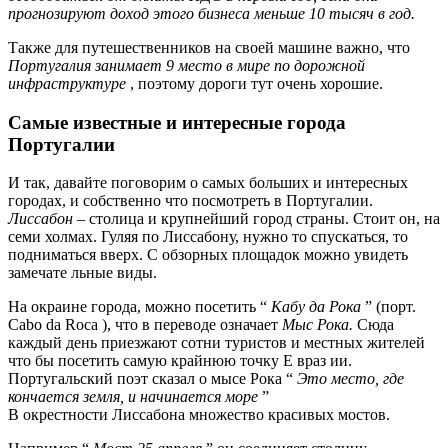
прогнозируют доход
этого бизнеса
меньше 10 тысяч в год.
Также для путешественников на своей машине важно, что
Португалия занимает 9 место в мире по дорожной
инфраструктуре
, поэтому дороги тут очень хорошие.
Самые известные и интересные города
Португалии
И так, давайте поговорим о самых больших и интересных
городах, и собственно что посмотреть в Португалии.
Лиссабон
– столица и крупнейший город страны. Стоит он, на
семи холмах. Гуляя по Лиссабону, нужно то спускаться, то
подниматься вверх. С обзорных площадок можно увидеть
замечате льные виды.
На окраине города, можно посетить “
Кабу
да Рока
” (порт.
Cabo da Roca ), что в переводе означает
Мыс Рока.
Сюда
каждый день приезжают сотни туристов и местных жителей
что бы посетить самую крайнюю точку Е враз ии.
Португальский поэт сказал о мысе Рока “
Это место, где
кончается земля, и начинается море
”
В окрестности Лиссабона множество красивых мостов.