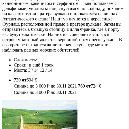
каньонингом, каякингом и серфингом — мы поплаваем с
дельфинами, увидим китов, спустимся по водопаду, походим
на каяках внутри кратера вулкана и прокатимся на волнах
Атлантического океана! Наш тур начнется в деревеньке
Фурнаш, расположенной прямо в кратере вулкана. Затем вы
отправитесь в бывшую столицу Вилла Франка, где в порту
вас будут ждать каяки. На них вы совершите заплыв к
островку, который является вершиной потухшего вулкана. В
его кратере находится живописная лагуна, где можно
наблюдать разных морских обитателей.
Сложность:
Сроки: и ещё 1 срок
Места: 3 / 14 12 / 14
730
от
694 €
Скидка до 3 000 ₽ до 30.11.2021 760
от
724 €
Скидка до 3 000 ₽ до 30.11.2021