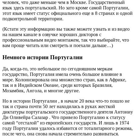
человек, что даже меньше чем в Москве. Государственный
язык здесь португальский. Но зато кроме самой Португалии,
этот язык имеет статус официального еще в 8 странах и одной
подконтрольной территории.
(Кстати эту информацию вы также можете узнать и из видео
на нашем канале в озвучке хороших дикторов с
профессиональным видео монтажем, так что выбирайте, что
вам проще читать или смотреть и поехали дальше…)
Немного истории Португалии
Да, когда-то, это небольшое по сегодняшним меркам
государство, Португалия имела очень большое влияние в
мире. Колонизировала она множество стран, как в Африке,
так и в Индийском Океане, среди которых Бразилия,
Мозамбик, Ангола, и многие другие.
Но в истории Португалии , в начале 20 века что-то пошло не
так и страна почти 50 лет находилась в руках жесткой
диктатуры португальского государственного деятеля Антониу
Ди Оливейра Салазар . Что привело Португалию к статусу
самой “отсталой” из европейских государств. И лишь в 1974
году Португалии удалось избавится от тоталитарного режима,
после чего, она снова начала стремительно развиваться.