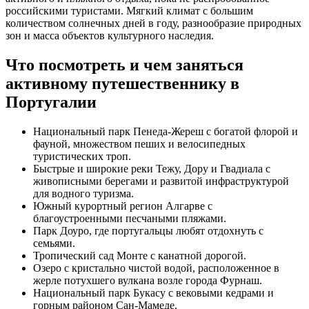
российскими туристами. Мягкий климат с большим
количеством солнечных дней в году, разнообразие природных
зон и масса объектов культурного наследия.
Что посмотреть и чем заняться
активному путешественнику в
Португалии
Национальный парк Пенеда-Жереш с богатой флорой и
фауной, множеством пеших и велосипедных
туристических троп.
Быстрые и широкие реки Тежу, Дору и Гвадиала с
живописными берегами и развитой инфраструктурой
для водного туризма.
Южный курортный регион Алгарве с
благоустроенными песчаными пляжами.
Парк Доуро, где португальцы любят отдохнуть с
семьями.
Тропический сад Монте с канатной дорогой.
Озеро с кристально чистой водой, расположенное в
жерле потухшего вулкана возле города Фурнаш.
Национальный парк Букасу с вековыми кедрами и
горным районом Сан-Мамеде.