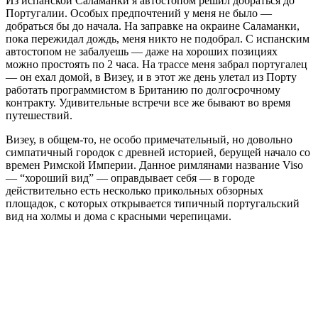
Из испанской Саламанки я автостопом решил добраться до
Португалии. Особых предпочтений у меня не было —
добраться бы до начала. На заправке на окраине Саламанки,
пока пережидал дождь, меня никто не подобрал. С испанским
автостопом не забалуешь — даже на хороших позициях
можно простоять по 2 часа. На трассе меня забрал португалец
— он ехал домой, в Визеу, и в этот же день улетал из Порту
работать программистом в Британию по долгосрочному
контракту. Удивительные встречи все же бывают во время
путешествий.
Визеу, в общем-то, не особо примечательный, но довольно
симпатичный городок с древней историей, берущей начало со
времен Римской Империи. Данное римлянами название Viso
— “хороший вид” — оправдывает себя — в городе
действительно есть несколько прикольных обзорных
площадок, с которых открывается типичный португальский
вид на холмы и дома с красными черепицами.