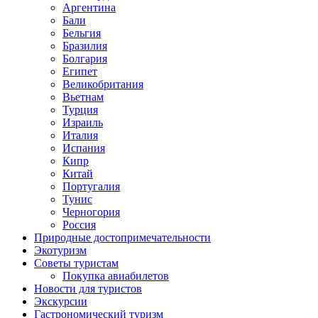
Аргентина
Бали
Бельгия
Бразилия
Болгария
Египет
Великобритания
Вьетнам
Турция
Израиль
Италия
Испания
Кипр
Китай
Португалия
Тунис
Черногория
Россия
Природные достопримечательности
Экотуризм
Советы туристам
Покупка авиабилетов
Новости для туристов
Экскурсии
Гастрономический туризм