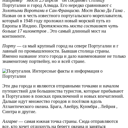
Например “
Мост 25 апреля
” он соединяет столицу
Португалии и город Алмада. Его нередко сравнивают с
Золотыми Воротами в Сан-Франциско.
Мост Васко Да Гама
.
Назван он в честь известного португальского мореплавателя,
который в 1948 году проложил новый морской путь из
Европы в Индию.
Протяжность моста составляет чуть
больше 17 километров
. Это самый длинный мост на
континенте.
Порту
— са мый крупный город на севере Португалии и г
лавный по промышленности. Бывшая столица страны.
Именно название этого города и дало наименование не только
знаменитому портвейну, но и всей стране.
Эти два города и являются отправными точками и началом
путешествий для большинства туристов, которые прибывают
в Португалию в поисках приключений и новых впечатлений.
Дальше идут множество городов и посёлков вдоль
Атлантического океана. Брага, Авейру, Куимбра , Лейрия ,
Синтра и другие.
Алгарве
— самая южная точка страны. Сюда отправляются
все, кто хочет отдохнуть на берегу океана и заняться