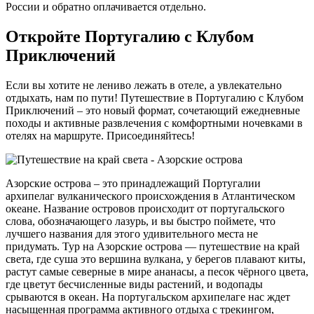
России и обратно оплачивается отдельно.
Откройте Португалию с Клубом
Приключений
Если вы хотите не лениво лежать в отеле, а увлекательно
отдыхать, нам по пути! Путешествие в Португалию с Клубом
Приключений – это новый формат, сочетающий ежедневные
походы и активные развлечения с комфортными ночевками в
отелях на маршруте. Присоединяйтесь!
Азорские острова – это принадлежащий Португалии
архипелаг вулканического происхождения в Атлантическом
океане. Название островов происходит от португальского
слова, обозначающего лазурь, и вы быстро поймете, что
лучшего названия для этого удивительного места не
придумать. Тур на Азорские острова — путешествие на край
света, где суша это вершина вулкана, у берегов плавают киты,
растут самые северные в мире ананасы, а песок чёрного цвета,
где цветут бесчисленные виды растений, и водопады
срываются в океан. На португальском архипелаге нас ждет
насыщенная программа активного отдыха с трекингом,