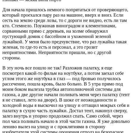
Для начала пришлось немного попрятаться от проверяющего,
который проехался пару раз на машине, вверх и вниз. Если
сесть на землю среди лозы, то с дороги не видно, есть ли там
кто. Стемнело. Поужинав виноградом и клементинами,
сорванными прямо с деревьев, на холме обнаружил
пустующий домик с бассейном и ухоженной зеленой
лужайкой. У меня было предчувствие, что раз лужайка такая
зеленая, то где-то есть и персонал, а это грозит
неприятностями. Неприятности пришли, но с другой
стороны.
В эту ночь все пошло не так! Разложив палатку, я еще
посмотрел какой-то фильм на ноутбуке, а потом заехал себе
углом этого же ноутбука в глаз — под бровью получилось
рассечение, пошла кровь, было больно. В 5 утра прямо под
моим боком вылезла трубка автополивочной системы для
газона, а две другие начали поливать меня через палатку (тент
я не ставил, лето на дворе). В шоке от неожиданности и
холодной воды я выскочил на улицу и оттащил мокрых себя и
палатку в сухую часть лужайки. Достал тент, накинул сверху,
залез внутрь и упорно продолжил спать. Само собой, через
пол часа поливать начало в этой части газона. Я уже довольно
лениво вылез на улицу и с проклятиями в сторону
изобретателя этой системы орошения отполз на безопасное