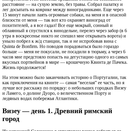
расстояние — на сухую землю, без травы. Собрал палатку и
лег досыпать на коврике между виноградниками. Еще через
15 минут начали лаять огромные собаки, на меня и в опасной
близости от меня — так вот кто охраняет виноград от
похитителей, а я все гадал! Все еще мокрый, сонный и
облаянный я спустился к винодельне, перелез через забор (в 6
утра в воскресенье никто не спешил мне открывать ворота) и
уныло побрел к ж/д станции, так и не испробовав вина с
Quinta de Bonfirm. Но поводов порадоваться было гораздо
больше — меня не покусали, не посадили в тюрьму, а через 6
часов мне предстояло попасть на дегустацию одного из самых
вкусных портвейнов в мире — крошечную Квинта де Пачека.
Жизнь продолжается!
На этом можно было заканчивать историю о Португалии, так
как приключения на квинте — самая “веселая” ее часть, но я
лучше все расскажу по порядку: о небольших городках Визеу
и Ламего, о долине Дуоро, о величественном Порту и
ледяных водах побережья Атлантики.
Визеу — день 1. Древний римский
город