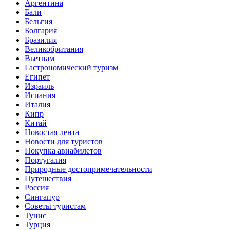
Аргентина
Бали
Бельгия
Болгария
Бразилия
Великобритания
Вьетнам
Гастрономический туризм
Египет
Израиль
Испания
Италия
Кипр
Китай
Новостая лента
Новости для туристов
Покупка авиабилетов
Португалия
Природные достопримечательности
Путешествия
Россия
Сингапур
Советы туристам
Тунис
Турция