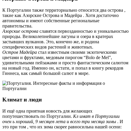
К Португалии также территориально относится два острова ,
такие как Азорские Острова и Мадейра . Хотя достаточно
автономны и имеют собственные региональные
правительства.
Азорские острова
славятся первозданностью и уникальностью
природы. Великолепнейшие лагуны и озера в кратерах
застывших вулканов. Это, конечно же, и родина
специфических видов растений и животных.
Остров Мадейра
стал известным своими экзотическими
цветами и фруктами, медовым пирогом “Bolo de Mel”,
удивительными пейзажами и просто фантастическим салютом
на новый год. Именно он, кстати, и попал в книгу рекордов
Гиннеса, как самый большой салют в мире.
Климат и люди
И ещё одна приятная новость для желающих
попутешествовать по Португалии.
Кл
имат в Португалии
очен
ь хороший, 9 месяцев лета и всего три месяца зимы
. И
это при том , что их зима скорее равносильна нашей осени: