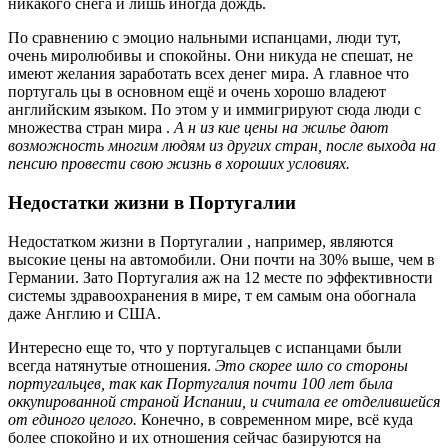
никакого снега и лишь иногда дождь.
По сравнению с эмоцио нальными испанцами, люди тут,
очень миролюбивы и спокойны. Они никуда не спешат, не
имеют желания заработать всех денег мира. А главное что
португаль цы в основном ещё и очень хорошо владеют
английским языком. По этом у и иммигрируют сюда люди с
множества стран мира .
А
н
из
кие цены на жилье
дают
возможность многим людям из других стран, после выхода на
пенсию провести свою жизнь в хороших условиях.
Недостатки жизни в Португалии
Недостатком жизни в Португалии , например, являются
высокие цены на автомобили. Они почти на 30% выше, чем в
Германии. Зато Португалия аж на 12 месте по эффективности
системы здравоохранения в мире, т ем самым она обогнала
даже Англию и США.
Интересно еще то, что у португальцев с испанцами были
всегда натянутые отношения.
Это скорее шло со стороны
португальцев, так как Португалия почти
100
лет была
оккупированной страной Испании, и считала ее отделившейся
от единого целого.
Конечно, в современном мире, всё куда
более спокойно и их отношения сейчас базируются на