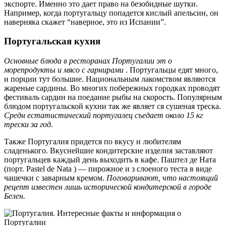
экспорте. Именно это дает право на безобидные шутки.
Например, когда португальцу попадется кислый апельсин, он
наверняка скажет “наверное, это из Испании”.
Португальская кухня
Основные блюда в
ресторанах Португалии
эт
о
морепродукты и мясо с гарнирами
. Португальцы едят много,
и порции тут большие. Национальным лакомством являются
жареные сардины. Во многих побережных городках проводят
фестиваль сардин на поедание рыбы на скорость. Популярным
блюдом португальской кухни так же являет ся сушеная треска.
Средн
естатистический португалец
съедает
около 15 кг
трески за год.
Также Португалия придется по вкусу и любителям
сладенького. Вкуснейшие кондитерские изделия заставляют
португальцев каждый день выходить в кафе. Паштел де Ната
(порт. Pastel de Nata ) — пирожное и з слоеного теста в виде
чашечки с заварным кремом.
Поговаривают,
что настоящий
рецепт известен лишь исторической кондитерской в городе
Белен.