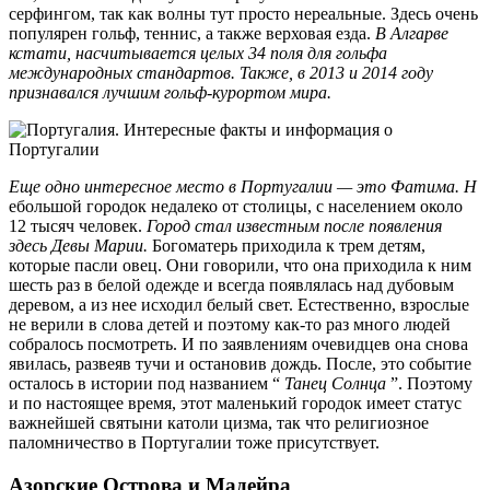
серфингом, так как волны тут просто нереальные. Здесь очень
популярен гольф, теннис, а также верховая езда.
В
Алгарве
кстати, насчитывается целых 34 поля для гольфа
международных стандартов. Также, в 2013 и 2014 году
признавался лучшим гольф-курортом мира.
Еще одно
интересное
место в Португалии
— это Фатима. Н
ебольшой городок недалеко от столицы, с населением около
12 тысяч человек.
Город стал известным после появления
здесь
Девы Марии.
Богоматерь приходила к трем детям,
которые пасли овец. Они говорили, что она приходила к ним
шесть раз в белой одежде и всегда появлялась над дубовым
деревом, а из нее исходил белый свет. Естественно, взрослые
не верили в слова детей и поэтому как-то раз много людей
собралось посмотреть. И по заявлениям очевидцев она снова
явилась, развеяв тучи и остановив дождь. После, это событие
осталось в истории под названием “
Танец Солнца
”. Поэтому
и по настоящее время, этот маленький городок имеет статус
важнейшей святыни католи цизма, так что религиозное
паломничество в Португалии тоже присутствует.
Азорские Острова и Мадейра