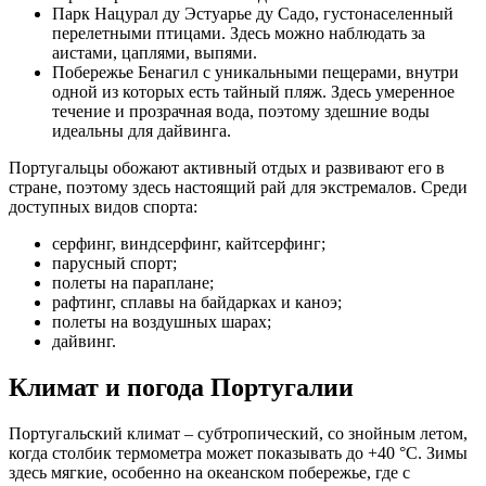
Парк Нацурал ду Эстуарье ду Садо, густонаселенный
перелетными птицами. Здесь можно наблюдать за
аистами, цаплями, выпями.
Побережье Бенагил с уникальными пещерами, внутри
одной из которых есть тайный пляж. Здесь умеренное
течение и прозрачная вода, поэтому здешние воды
идеальны для дайвинга.
Португальцы обожают активный отдых и развивают его в
стране, поэтому здесь настоящий рай для экстремалов. Среди
доступных видов спорта:
серфинг, виндсерфинг, кайтсерфинг;
парусный спорт;
полеты на параплане;
рафтинг, сплавы на байдарках и каноэ;
полеты на воздушных шарах;
дайвинг.
Климат и погода Португалии
Португальский климат – субтропический, со знойным летом,
когда столбик термометра может показывать до +40 °С. Зимы
здесь мягкие, особенно на океанском побережье, где с