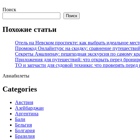
Перейти
Поиск
к
Поиск
содержимому
Похожие статьи
Отель на Невском проспекте: как выбрать идеальное мест
Промокод Онлайнтурс на скидку: сравнение путешествий
Секреты Амалиенау: пешеходная экскурсия по самому кр
Приложения для путешествий: что открыть перед бронир
ТО и запчасти для судовой техники: что проверять перед
Авиабилеты
Categories
Австрия
Азейбарджан
Аргентина
Бали
Бельгия
Болгария
Бразилия