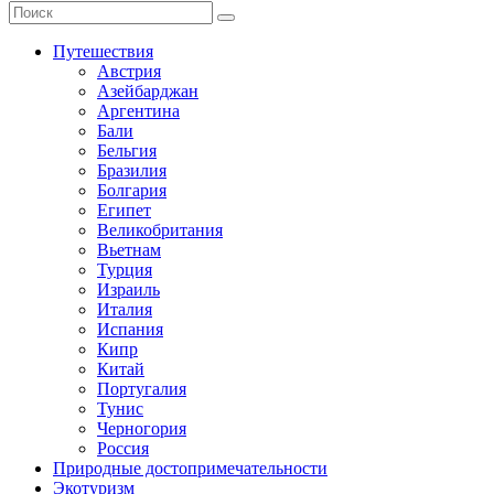
Путешествия
Австрия
Азейбарджан
Аргентина
Бали
Бельгия
Бразилия
Болгария
Египет
Великобритания
Вьетнам
Турция
Израиль
Италия
Испания
Кипр
Китай
Португалия
Тунис
Черногория
Россия
Природные достопримечательности
Экотуризм