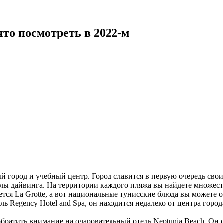
то посмотреть в 2022-м
й город и учебный центр. Город славится в первую очередь св
колы дайвинга. На территории каждого пляжа вы найдете множест
 La Grotte, а вот национальные тунисские блюда вы можете отве
ь Regency Hotel and Spa, он находится недалеко от центра горо
обратить внимание на очаровательный отель Neptunia Beach. Он