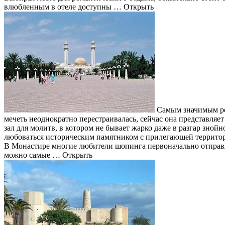
влюбленным в отеле доступны … Открыть
Самым значимым рел
мечеть неоднократно перестраивалась, сейчас она представля
зал для молитв, в котором не бывает жарко даже в разгар зно
любоваться историческим памятником с прилегающей террито
В Монастире многие любители шопинга первоначально отправл
можно самые … Открыть