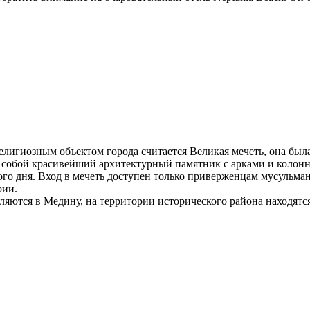
игиозным объектом города считается Великая мечеть, она была 
ет собой красивейший архитектурный памятник с арками и колон
йного дня. Вход в мечеть доступен только приверженцам мусульм
рии.
яются в Медину, на территории исторического района находятся