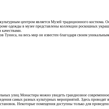
ультурным центром является Музей традиционного костюма. О
 Кроме одежды в музее представлены коллекции роскошных укра
 качествами.
в Туниса, на весь мир он известен благодаря своим уникальны
льных улиц Монастира можно увидеть грандиозное современное 
едения самых разных культурных мероприятий. Здесь проводят вы
остановок. Некоторые помещения доступны только для проведени