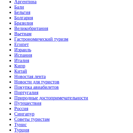
Аргентина
Бали
Бельгия
Болгария
Бразилия
Великобритания
Вьетнам
Гастрономический туризм
Египет
Израиль
Испания
Италия
Кипр
Китай
Новостая лента
Новости для туристов
Покупка авиабилетов
Португалия
Природные достопримечательности
Путешествия
Россия
Сингапур
Советы туристам
Тунис
Турция