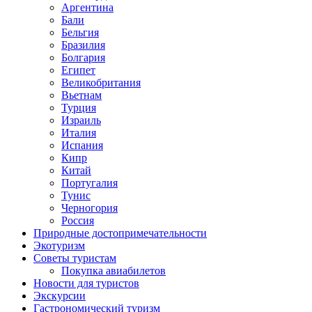
Аргентина
Бали
Бельгия
Бразилия
Болгария
Египет
Великобритания
Вьетнам
Турция
Израиль
Италия
Испания
Кипр
Китай
Португалия
Тунис
Черногория
Россия
Природные достопримечательности
Экотуризм
Советы туристам
Покупка авиабилетов
Новости для туристов
Экскурсии
Гастрономический туризм