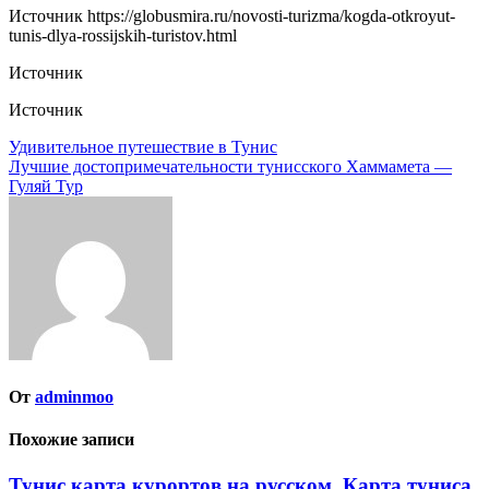
Источник
https://globusmira.ru/novosti-turizma/kogda-otkroyut-
tunis-dlya-rossijskih-turistov.html
Источник
Источник
Навигация
Удивительное путешествие в Тунис
Лучшие достопримечательности тунисского Хаммамета —
по
Гуляй Тур
записям
От
adminmoo
Похожие записи
Тунис карта курортов на русском. Карта туниса