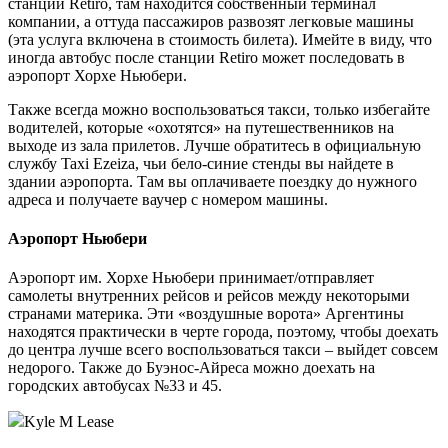
станции Retiro, там находится собственный терминал
компании, а оттуда пассажиров развозят легковые машины
(эта услуга включена в стоимость билета). Имейте в виду, что
иногда автобус после станции Retiro может последовать в
аэропорт Хорхе Ньюбери.
Также всегда можно воспользоваться такси, только избегайте
водителей, которые «охотятся» на путешественников на
выходе из зала прилетов. Лучше обратитесь в официальную
службу Taxi Ezeiza, чьи бело-синие стенды вы найдете в
здании аэропорта. Там вы оплачиваете поездку до нужного
адреса и получаете ваучер с номером машины.
Аэропорт Ньюбери
Аэропорт им. Хорхе Ньюбери принимает/отправляет
самолеты внутренних рейсов и рейсов между некоторыми
странами материка. Эти «воздушные ворота» Аргентины
находятся практически в черте города, поэтому, чтобы доехать
до центра лучше всего воспользоваться такси – выйдет совсем
недорого. Также до Буэнос-Айреса можно доехать на
городских автобусах №33 и 45.
Kyle M Lease