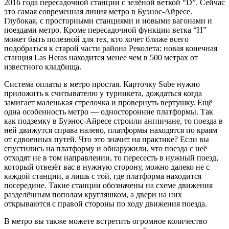
2016 года пересадочной станции с зелёной веткой “D”. Сейчас
это самая современная линия метро в Буэнос-Айресе.
Глубокая, с просторными станциями и новыми вагонами и
поездами метро. Кроме пересадочной функции ветка “H”
может быть полезной для тех, кто хочет ближе всего
подобраться к старой части района Реколета: новая конечная
станция Las Heras находится менее чем в 500 метрах от
известного кладбища.
Система оплаты в метро простая. Карточку Sube нужно
приложить к считывателю у турникета, дождаться когда
замигает маленькая стрелочка и провернуть вертушку. Ещё
одна особенность метро — односторонние платформы. Так
как подземку в Буэнос-Айресе строили англичане, то поезда в
ней движутся справа налево, платформы находятся по краям
от сдвоенных путей. Что это значит на практике? Если вы
спустились на платформу и обнаружили, что поезда с неё
отходят не в том направлении, то пересесть в нужный поезд,
который отвезёт вас в нужную сторону, можно далеко не с
каждой станции, а лишь с той, где платформа находится
посередине. Такие станции обозначены на схеме движения
разделённым пополам кругляшком, а двери на них
открываются с правой стороны по ходу движения поезда.
В метро вы также можете встретить огромное количество