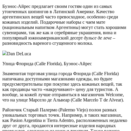
Буэнос-Айрес предлагает своим гостям один из самых
утонченных шопингов в Латинской Америке. Качество
аргентинских вещей часто превосходное, особенно среди
кожаных изделий. Подарочные наборы с чаем мате
(национальным напитком Аргентины) могут стать хорошими
сувенирами, так же как и серебряные украшения, вина и
популярный южноамериканский десерт
дульсе де лече
–
разновидность вареного сгущенного молока.
Dan DeLuca
Улица Флорида (Calle Florida), Буэнос-Айрес
Знаменитая торговая улица города Флорида (Calle Florida)
напичкана доступными магазинами одежды, но будьте
предусмотрительны при покупке здесь кожаных вещей, так
как продавцы часто «накручивают» цену для туристов. А
вообще, за кожей лучше отправиться в магазинчик Welcome,
что на улице Марсело де Альвеар (Calle Marcelo T de Alvear).
Райончик Старый Палермо (Palermo Viejo) полон разных
уникальных торговых точек. Например, в таких магазинах,
как Pasion Argentina и Tierra Adentro, расположенных недалеко
друг от друга, продаются интересные изделия народных
промыслов, сделанные из кожи и текстиля. Также разного