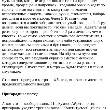
музыкантов, которые играют вполне себе на приличном
уровне, продавцов и попрошаек. Продавцы обычно ходят по
салону и, если вы сидите, то кладут вам на колени
всевозможные сладости, жвачки, ручки, фломастеры, наборы
для шитья и прочую мелочь. Через 5-10 минут они
возвращаются и либо забирают нетронутый товар, либо берут
деньги, если вы покупаете то, что они вам дали. Жевательная
резинка у таких продавцов обычно в 2 раза дешевле, чем в
киосках. То же самое касается и остального ассортимента. С
попрошайками история схожая: они либо устраивают шоу с
жонглированием шариками и бутылками, либо раздают
календарики, трогательные записочки или какие-нибудь
дешевые мателлические колечки. На обратном пути они
собирают то, что раздавали обратно вместе с мелочью,
которую сопереживающие аргентинцы иногда раздают
страждущим. Спускаетесь в метро — будьте готовы к таким
спутникам.
Стоимость проезда в метро — 4,5 песо, вне зависимости от
продолжительности поездки.
Пригородные поезда
А вот это — вообще находка! Из Буэнос-Айреса поезда в
пригороды уходят с трёх вокзалов: “Конститусьон” (конечная