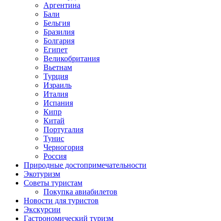
Аргентина
Бали
Бельгия
Бразилия
Болгария
Египет
Великобритания
Вьетнам
Турция
Израиль
Италия
Испания
Кипр
Китай
Португалия
Тунис
Черногория
Россия
Природные достопримечательности
Экотуризм
Советы туристам
Покупка авиабилетов
Новости для туристов
Экскурсии
Гастрономический туризм