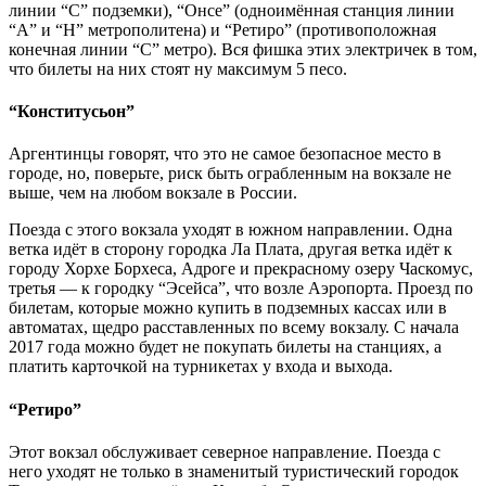
линии “С” подземки), “Онсе” (одноимённая станция линии
“A” и “H” метрополитена) и “Ретиро” (противоположная
конечная линии “С” метро). Вся фишка этих электричек в том,
что билеты на них стоят ну максимум 5 песо.
“Конститусьон”
Аргентинцы говорят, что это не самое безопасное место в
городе, но, поверьте, риск быть ограбленным на вокзале не
выше, чем на любом вокзале в России.
Поезда с этого вокзала уходят в южном направлении. Одна
ветка идёт в сторону городка Ла Плата, другая ветка идёт к
городу Хорхе Борхеса, Адроге и прекрасному озеру Часкомус,
третья — к городку “Эсейса”, что возле Аэропорта. Проезд по
билетам, которые можно купить в подземных кассах или в
автоматах, щедро расставленных по всему вокзалу. С начала
2017 года можно будет не покупать билеты на станциях, а
платить карточкой на турникетах у входа и выхода.
“Ретиро”
Этот вокзал обслуживает северное направление. Поезда с
него уходят не только в знаменитый туристический городок