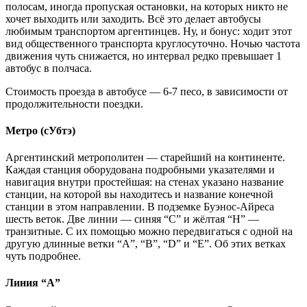
полосам, иногда пропуская остановки, на которых никто не
хочет выходить или заходить. Всё это делает автобусы
любимым транспортом аргентинцев. Ну, и бонус: ходит этот
вид общественного транспорта круглосуточно. Ночью частота
движения чуть снижается, но интервал редко превышает 1
автобус в полчаса.
Стоимость проезда в автобусе — 6-7 песо, в зависимости от
продолжительности поездки.
Метро (сУбтэ)
Аргентинский метрополитен — старейший на континенте.
Каждая станция оборудована подробными указателями и
навигация внутри простейшая: на стенах указано название
станции, на которой вы находитесь и название конечной
станции в этом направлении. В подземке Буэнос-Айреса
шесть веток. Две линии — синяя “С” и жёлтая “H” —
транзитные. С их помощью можно передвигаться с одной на
другую длинные ветки “A”, “B”, “D” и “E”. Об этих ветках
чуть подробнее.
Линия “А”