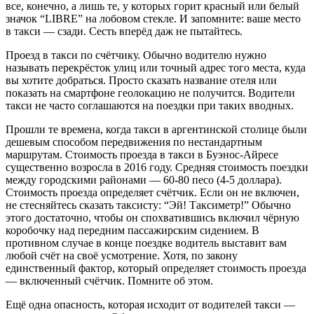
все, конечно, а лишь те, у которых горит красный или белый
значок “LIBRE” на лобовом стекле. И запомните: ваше место
в такси — сзади. Сесть вперёд даж не пытайтесь.
Проезд в такси по счётчику. Обычно водителю нужно
называть перекрёсток улиц или точный адрес того места, куда
вы хотите добраться. Просто сказать название отеля или
показать на смартфоне геолокацию не получится. Водители
такси не часто соглашаются на поездки при таких вводных.
Прошли те времена, когда такси в аргентинской столице были
дешевым способом передвижения по нестандартным
маршрутам. Стоимость проезда в такси в Буэнос-Айресе
существенно возросла в 2016 году. Средняя стоимость поездки
между городскими районами — 60-80 песо (4-5 доллара).
Стоимость проезда определяет счётчик. Если он не включен,
не стесняйтесь сказать таксисту: “Эй! Таксиметр!” Обычно
этого достаточно, чтобы он спохватившись включил чёрную
коробочку над передним пассажирским сидением. В
противном случае в конце поездке водитель выставит вам
любой счёт на своё усмотрение. Хотя, по закону
единственный фактор, который определяет стоимость проезда
— включенный счётчик. Помните об этом.
Ещё одна опасность, которая исходит от водителей такси —