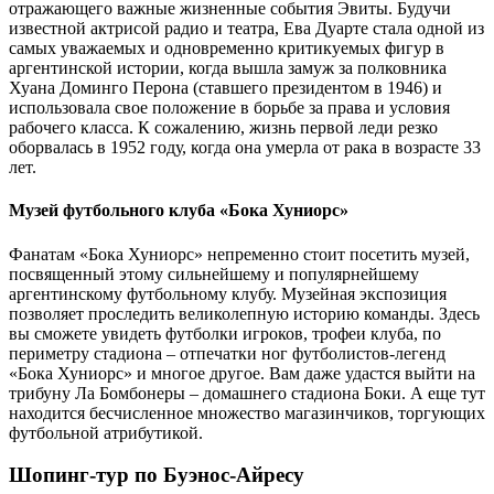
отражающего важные жизненные события Эвиты. Будучи
известной актрисой радио и театра, Ева Дуарте стала одной из
самых уважаемых и одновременно критикуемых фигур в
аргентинской истории, когда вышла замуж за полковника
Хуана Доминго Перона (ставшего президентом в 1946) и
использовала свое положение в борьбе за права и условия
рабочего класса. К сожалению, жизнь первой леди резко
оборвалась в 1952 году, когда она умерла от рака в возрасте 33
лет.
Музей футбольного клуба «Бока Хуниорс»
Фанатам «Бока Хуниорс» непременно стоит посетить музей,
посвященный этому сильнейшему и популярнейшему
аргентинскому футбольному клубу. Музейная экспозиция
позволяет проследить великолепную историю команды. Здесь
вы сможете увидеть футболки игроков, трофеи клуба, по
периметру стадиона – отпечатки ног футболистов-легенд
«Бока Хуниорс» и многое другое. Вам даже удастся выйти на
трибуну Ла Бомбонеры – домашнего стадиона Боки. А еще тут
находится бесчисленное множество магазинчиков, торгующих
футбольной атрибутикой.
Шопинг-тур по Буэнос-Айресу