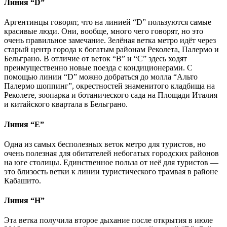
Линия “D”
Аргентинцы говорят, что на линией “D” пользуются самые
красивые люди. Они, вообще, много чего говорят, но это
очень правильное замечание. Зелёная ветка метро идёт через
старый центр города к богатым районам Реколета, Палермо и
Бельграно. В отличие от веток “В” и “С” здесь ходят
преимущественно новые поезда с кондиционерами. С
помощью линии “D” можно добраться до молла “Альто
Палермо шоппинг”, окрестностей знаменитого кладбища на
Реколете, зоопарка и ботанического сада на Площади Италия
и китайского квартала в Бельграно.
Линия “E”
Одна из самых бесполезных веток метро для туристов, но
очень полезная для обитателей небогатых городских районов
на юге столицы. Единственное польза от неё для туристов —
это близость ветки к линии туристического трамвая в районе
Кабашито.
Линия “H”
Эта ветка получила второе дыхание после открытия в июле