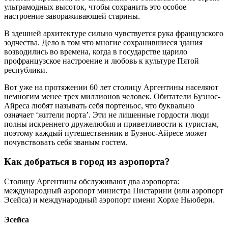
ультрамодных высоток, чтобы сохранить это особое
настроение завораживающей старины.
В здешней архитектуре сильно чувствуется рука французского
зодчества. Дело в том что многие сохранившиеся здания
возводились во времена, когда в государстве царило
профранцузское настроение и любовь к культуре Пятой
республики.
Вот уже на протяжении 60 лет столицу Аргентины населяют
немногим менее трех миллионов человек. Обитатели Буэнос-
Айреса любят называть себя портеньос, что буквально
означает ‘жители порта’. Эти не лишенные гордости люди
полны искреннего дружелюбия и приветливости к туристам,
поэтому каждый путешественник в Буэнос-Айресе может
почувствовать себя званым гостем.
Как добраться в город из аэропорта?
Столицу Аргентины обслуживают два аэропорта:
международный аэропорт министра Пистарини (или аэропорт
Эсейса) и международный аэропорт имени Хорхе Ньюбери.
Эсейса