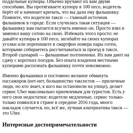
поддельные купюры. Обычно вручают их вам двумя
способами. Вы протягиваете купюру в 100 песо, водитель
берёт её и начинает кричать, что вы дали ему фальшивку.
Помните, что водители такси — главный источник
фальшивок в городе. Если случилась такая ситуация —
фальшивку вам пытается всучить именно он. Просто взял и
заменил вашу сотню на свою. Избежать этого просто: не
давайте купюры в 100 песо, загибайте на своих купюрах
уголки или перепишите в смартфон номера пары сотен,
которыми собираетесь рассчитываться за проезд в такси.
Второй сценарий — фальшивые полтинники. Их вам дают на
сдачу с коротких поездок. Без опыта владения местными
купюрами распознать фальшивку почти невозможно.
Именно фальшивки и постоянно желание обмануть
пассажиров (нет-нет, большинство таксистов — приличные
люди, но кто знает, к кого вы остановили на улице), делает
сервис Uber максимально приемлемым для туристов. Есть у
него свои недостатки: водители медленные, сервис только-
только появился в стране в середине 2016 года, много
накладок случается, но, всё же, лучшая альтернатива такси —
это Uber.
Интересные достопримечательности