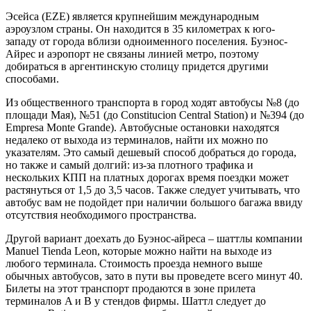
Эсейса (EZE) является крупнейшим международным
аэроузлом страны. Он находится в 35 километрах к юго-
западу от города вблизи одноименного поселения. Буэнос-
Айрес и аэропорт не связаны линией метро, поэтому
добираться в аргентинскую столицу придется другими
способами.
Из общественного транспорта в город ходят автобусы №8 (до
площади Мая), №51 (до Constitucion Central Station) и №394 (до
Empresa Monte Grande). Автобусные остановки находятся
недалеко от выхода из терминалов, найти их можно по
указателям. Это самый дешевый способ добраться до города,
но также и самый долгий: из-за плотного трафика и
нескольких КПП на платных дорогах время поездки может
растянуться от 1,5 до 3,5 часов. Также следует учитывать, что
автобус вам не подойдет при наличии большого багажа ввиду
отсутствия необходимого пространства.
Другой вариант доехать до Буэнос-айреса – шаттлы компании
Manuel Tienda Leon, которые можно найти на выходе из
любого терминала. Стоимость проезда немного выше
обычных автобусов, зато в пути вы проведете всего минут 40.
Билеты на этот транспорт продаются в зоне прилета
терминалов A и B у стендов фирмы. Шаттл следует до