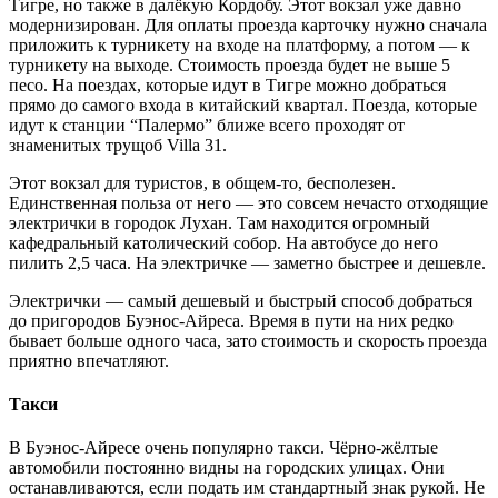
Тигре, но также в далёкую Кордобу. Этот вокзал уже давно
модернизирован. Для оплаты проезда карточку нужно сначала
приложить к турникету на входе на платформу, а потом — к
турникету на выходе. Стоимость проезда будет не выше 5
песо. На поездах, которые идут в Тигре можно добраться
прямо до самого входа в китайский квартал. Поезда, которые
идут к станции “Палермо” ближе всего проходят от
знаменитых трущоб Villa 31.
Этот вокзал для туристов, в общем-то, бесполезен.
Единственная польза от него — это совсем нечасто отходящие
электрички в городок Лухан. Там находится огромный
кафедральный католический собор. На автобусе до него
пилить 2,5 часа. На электричке — заметно быстрее и дешевле.
Электрички — самый дешевый и быстрый способ добраться
до пригородов Буэнос-Айреса. Время в пути на них редко
бывает больше одного часа, зато стоимость и скорость проезда
приятно впечатляют.
Такси
В Буэнос-Айресе очень популярно такси. Чёрно-жёлтые
автомобили постоянно видны на городских улицах. Они
останавливаются, если подать им стандартный знак рукой. Не