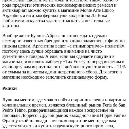
рода предметы этнических южноамериканских ремесел и
антиквариат можно купить в магазине Monte Arte Etnico
Argentino, а на атмосферных улочках района Ла-Бока
любителям искусства удастся отыскать замечательные
картины.
Вообще же от Буэнос-Айреса не стоит ждать одежды
всемирно известных брендов и техники знаменитых фирм по
низким ценам. Аргентина ведет «антиимпортную» политику,
поэтому здесь лучше обращать внимание на чисто
аутентичные товары. А еще, если вы сделаете покупки в
магазинах, имеющих эмблему «Tax Free», то перед вылетом в
аэропорту вам вернут налог на добавленную стоимость – 21%
от суммы за вычетом административного сбора. Для этого в
магазине необходимо заполнить специальную форму.
Рынки
Лучшим местом, где можно найти старинные вещи и картины
колониальных времен, является блошиный рынок Feria de San
Pedro Telmo, разворачивающийся каждое воскресенье на
площади Доррего. Другой рынок выходного дня Hippie Fair на
Французской площади – очень колоритное место, где вам
удастся увидеть и купить изделия кустарного промысла,