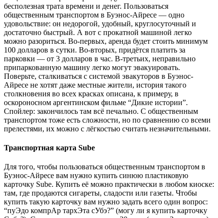
бесполезная трата времени и денег. Пользоваться
общественным транспортом в Буэнос-Айресе — одно
удовольствие: он недорогой, удобный, круглосуточный и
достаточно быстрый. А вот с прокатной машиной легко
можно разориться. Во-первых, аренда будет стоить минимум
100 долларов в сутки. Во-вторых, придётся платить за
парковки — от 3 долларов в час. В-третьих, неправильно
припаркованную машину легко могут эвакуировать.
Поверьте, сталкиваться с системой эвакуторов в Буэнос-
Айресе не хотят даже местные жители, история такого
столкновения во всех красках описана, к примеру, в
оскороносном аргентинском фильме “Дикие истории”.
Спойлер: закончилось там всё печально. С общественным
транспортом тоже есть сложности, но по сравнению со всеми
прелестями, их можно с лёгкостью считать незначительными.
Транспортная карта Sube
Для того, чтобы пользоваться общественным транспортом в
Буэнос-Айресе вам нужно купить синюю пластиковую
карточку Sube. Купить её можно практически в любом киоске:
там, где продаются сигареты, сладости или газеты. Чтобы
купить такую карточку вам нужно задать всего один вопрос:
“пуЭдо компрАр тархЭта сУбэ?” (могу ли я купить карточку