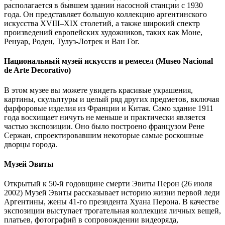
располагается в бывшем здании насосной станции с 1930
года. Он представляет большую коллекцию аргентинского
искусства XVIII–XIX столетий, а также широкий спектр
произведений европейских художников, таких как Моне,
Ренуар, Роден, Тулуз-Лотрек и Ван Гог.
Национальный музей искусств и ремесел (Museo Nacional
de Arte Decorativo)
В этом музее вы можете увидеть красивые украшения,
картины, скульптуры и целый ряд других предметов, включая
фарфоровые изделия из Франции и Китая. Само здание 1911
года восхищает ничуть не меньше и практически является
частью экспозиции. Оно было построено французом Рене
Сержан, спроектировавшим некоторые самые роскошные
дворцы города.
Музей Эвиты
Открытый к 50-й годовщине смерти Эвиты Перон (26 июля
2002) Музей Эвиты рассказывает историю жизни первой леди
Аргентины, жены 41-го президента Хуана Перона. В качестве
экспозиции выступает трогательная коллекция личных вещей,
платьев, фотографий в сопровождении видеоряда,