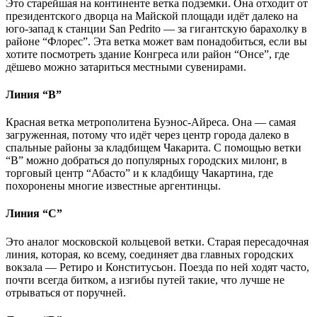
Это старейшая на континенте ветка подземки. Она отходит от
президентского дворца на Майской площади идёт далеко на
юго-запад к станции San Pedrito — за гигантскую барахолку в
районе “Флорес”. Эта ветка может вам понадобиться, если вы
хотите посмотреть здание Конгреса или район “Онсе”, где
дёшево можно затариться местными сувенирами.
Линия “B”
Красная ветка метрополитена Буэнос-Айреса. Она — самая
загруженная, потому что идёт через центр города далеко в
спальные районы за кладбищем Чакарита. С помощью ветки
“B” можно добраться до популярных городских милонг, в
торговый центр “Абасто” и к кладбищу Чакартина, где
похоронены многие известные аргентинцы.
Линия “С”
Это аналог московской кольцевой ветки. Старая пересадочная
линия, которая, ко всему, соединяет два главных городских
вокзала — Ретиро и Конститусьон. Поезда по ней ходят часто,
почти всегда битком, а изгибы путей такие, что лучше не
отрываться от поручней.