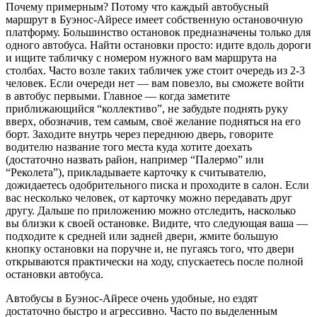
Почему примерным? Потому что каждый автобусный
маршрут в Буэнос-Айресе имеет собственную остановочную
платформу. Большинство остановок предназначены только для
одного автобуса. Найти остановки просто: идите вдоль дороги
и ищите табличку с номером нужного вам маршрута на
столбах. Часто возле таких табличек уже стоит очередь из 2-3
человек. Если очереди нет — вам повезло, вы сможете войти
в автобус первыми. Главное — когда заметите
приближающийся “коллективо”, не забудьте поднять руку
вверх, обозначив, тем самым, своё желание подняться на его
борт. Заходите внутрь через переднюю дверь, говорите
водителю название того места куда хотите доехать
(достаточно назвать район, например “Палермо” или
“Реколета”), прикладываете карточку к считывателю,
дожидаетесь одобрительного писка и проходите в салон. Если
вас несколько человек, от карточку можно передавать друг
другу. Дальше по приложению можно отследить, насколько
вы близки к своей остановке. Видите, что следующая ваша —
подходите к средней или задней двери, жмите большую
кнопку остановки на поручне и, не пугаясь того, что двери
открываются практически на ходу, спускаетесь после полной
остановки автобуса.
Автобусы в Буэнос-Айресе очень удобные, но ездят
достаточно быстро и агрессивно. Часто по выделенным