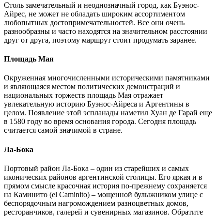
Столь замечательный и неоднозначный город, как Буэнос-
Айрес, не может не обладать широким ассортиментом
любопытных достопримечательностей. Все они очень
разнообразны и часто находятся на значительном расстоянии
друг от друга, поэтому маршрут стоит продумать заранее.
Площадь Мая
Окруженная многочисленными историческими памятниками
и являющаяся местом политических демонстраций и
национальных торжеств площадь Мая отражает
увлекательную историю Буэнос-Айреса и Аргентины в
целом. Появление этой эспланады наметил Хуан де Гарай еще
в 1580 году во время основания города. Сегодня площадь
считается самой значимой в стране.
Ла-Бока
Портовый район Ла-Бока – один из старейших и самых
иконических районов аргентинской столицы. Его яркая и в
прямом смысле красочная история по-прежнему сохраняется
на Каминито (el Caminito) – мощенной булыжником улице с
беспорядочным нагромождением разноцветных домов,
ресторанчиков, галерей и сувенирных магазинов. Обратите