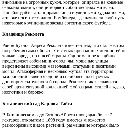
внимание на огромных кукол, которые, опираясь на кованые
балконы зданий, олицетворяют собой местных жителей.
Понаблюдайте за танцорами танго и уличными художниками,
а также посетите стадион Бомбонера, где начинали свой путь
некоторые крупнейшие звезды аргентинского футбола.
Кладбище Реколета
Район Буэнос-Айреса Реколета известен тем, что стал местом
погребения самых богатых и самых признанных личностей не
только города, но и всей страны. Одноименное кладбище
представляет собой мини-город, чьи мощеные улицы
выровнены высокими мавзолеями, статуями и десятками
могил. Атмосферная и несколько жуткая эта территория
захоронений является одной из наиболее посещаемых
достопримечательностей города. Реколета также славится
своей архитектурной коллекцией с образцами стилей ар-деко,
неоготики и барокко.
Ботанический сад Карлоса Тайса
В Ботаническом саду Буэнос-Айреса площадью более 7
гектаров, открытом в 1898 году, имеется множество
разнообразных видов растений, размещение которых было