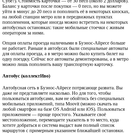
Субе?). Стоимость карточки — от 30 песо (около 2 долларов).
Баланс у карточки после покупки — 0 песо, но вы можете
уйти в минус до 20 песо и пополнить её в некоторых киосках,
на любой станции метро или в передвижных пунктах
пополенения, которые иногда можно встретить на некоторых
автобусных остановках: такие мобильные стоечки с живым
оператором за ними.
Опция оплаты проезда наличными в Буэнос-Айресе больше
не работает. Раньше в автобусах были специальные автоматы
для оплаты проезда, а в метро можно было купить билет на
одну поездку. Сейчас все автоматы демонтированы, а в метро
можно лишь пополнить вашу транспортную карточку.
Автобус (коллектИво)
Автобусная сеть в Буэнос-Айресе потрясающе развита. Вы
даже не представляете насколько. Но для того, чтобы
пользоваться автобусами, вам не обойтись без специальных
мобильных приложений, типа Moovit (можно скачать на
любой смартфон на базе OS Android или iOS). Пользоваться
приложением — проще простого. Указываете своё
местоположение, перемещаете указатель в то место, куда
хотите добраться и система выдаст вам полный список
маршрутов с примерным указанием ближайшей остановки.