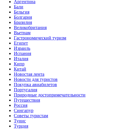
Аргентина
Бали
Бельгия
Болгария
Бразилия
Великобритания
Вьетнам
Гастрономический туризм
Египет
Израиль
Испания
Италия
Кипр
Китай
Новостая лента
Новости для туристов
Покупка авиабилетов
Португалия
Природные достопримечательности
Путешествия
Россия
Сингапур
Советы туристам
Тунис
Турция