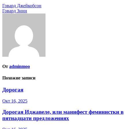
Навигация
Говард Джейкобсон
Говард Зинн
по
записям
От
adminmoo
Похожие записи
Дорогая
Окт 16, 2025
Дорогая Иджавеле, или манифест феминистки в
пятнадцати предложениях