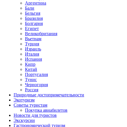
Аргентина
Бали
Бельгия
Бразилия
Болгария
Египет
Великобритания
Вьетнам
Турция
Израиль
Италия
Испания
Кипр
Китай
Португалия
Тунис
Черногория
Россия
Природные достопримечательности
Экотуризм
Советы туристам
Покупка авиабилетов
Новости для туристов
Экскурсии
Гастрономический туризм