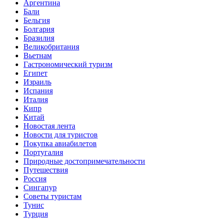
Аргентина
Бали
Бельгия
Болгария
Бразилия
Великобритания
Вьетнам
Гастрономический туризм
Египет
Израиль
Испания
Италия
Кипр
Китай
Новостая лента
Новости для туристов
Покупка авиабилетов
Португалия
Природные достопримечательности
Путешествия
Россия
Сингапур
Советы туристам
Тунис
Турция