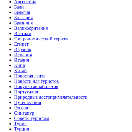
Аргентина
Бали
Бельгия
Болгария
Бразилия
Великобритания
Вьетнам
Гастрономический туризм
Египет
Израиль
Испания
Италия
Кипр
Китай
Новостая лента
Новости для туристов
Покупка авиабилетов
Португалия
Природные достопримечательности
Путешествия
Россия
Сингапур
Советы туристам
Тунис
Турция