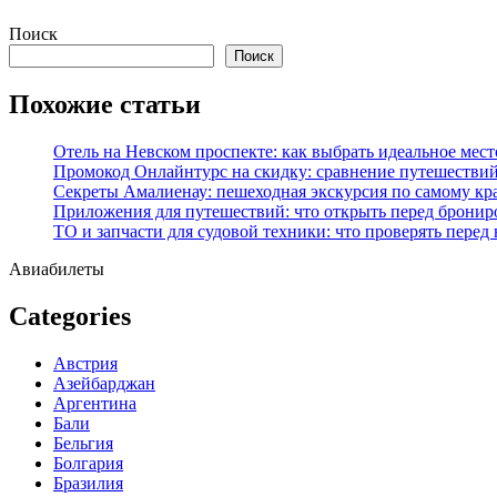
Перейти
Поиск
к
Поиск
содержимому
Похожие статьи
Отель на Невском проспекте: как выбрать идеальное мест
Промокод Онлайнтурс на скидку: сравнение путешествий
Секреты Амалиенау: пешеходная экскурсия по самому кр
Приложения для путешествий: что открыть перед бронир
ТО и запчасти для судовой техники: что проверять перед
Авиабилеты
Categories
Австрия
Азейбарджан
Аргентина
Бали
Бельгия
Болгария
Бразилия