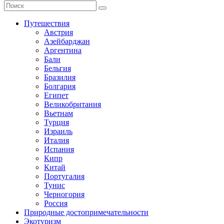
Путешествия
Австрия
Азейбарджан
Аргентина
Бали
Бельгия
Бразилия
Болгария
Египет
Великобритания
Вьетнам
Турция
Израиль
Италия
Испания
Кипр
Китай
Португалия
Тунис
Черногория
Россия
Природные достопримечательности
Экотуризм