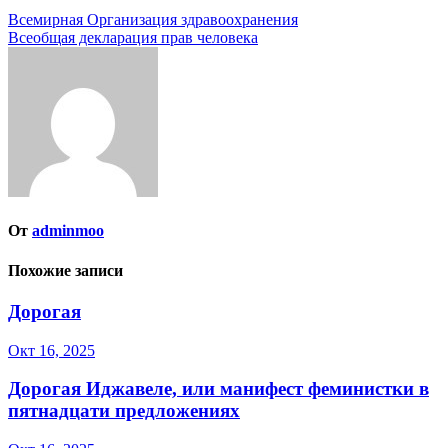
Навигация
Всемирная Организация здравоохранения
Всеобщая декларация прав человека
по
записям
От
adminmoo
Похожие записи
Дорогая
Окт 16, 2025
Дорогая Иджавеле, или манифест феминистки в
пятнадцати предложениях