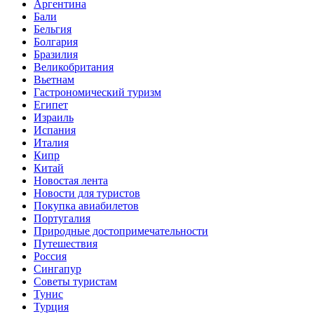
Аргентина
Бали
Бельгия
Болгария
Бразилия
Великобритания
Вьетнам
Гастрономический туризм
Египет
Израиль
Испания
Италия
Кипр
Китай
Новостая лента
Новости для туристов
Покупка авиабилетов
Португалия
Природные достопримечательности
Путешествия
Россия
Сингапур
Советы туристам
Тунис
Турция