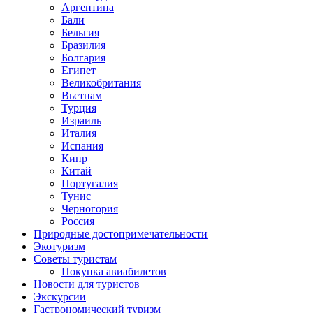
Аргентина
Бали
Бельгия
Бразилия
Болгария
Египет
Великобритания
Вьетнам
Турция
Израиль
Италия
Испания
Кипр
Китай
Португалия
Тунис
Черногория
Россия
Природные достопримечательности
Экотуризм
Советы туристам
Покупка авиабилетов
Новости для туристов
Экскурсии
Гастрономический туризм