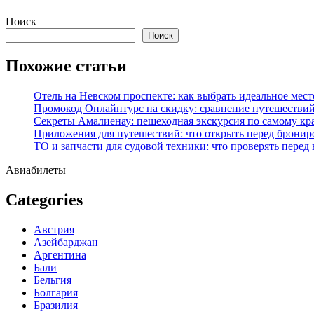
Перейти
Поиск
к
Поиск
содержимому
Похожие статьи
Отель на Невском проспекте: как выбрать идеальное мест
Промокод Онлайнтурс на скидку: сравнение путешествий
Секреты Амалиенау: пешеходная экскурсия по самому кр
Приложения для путешествий: что открыть перед бронир
ТО и запчасти для судовой техники: что проверять перед
Авиабилеты
Categories
Австрия
Азейбарджан
Аргентина
Бали
Бельгия
Болгария
Бразилия