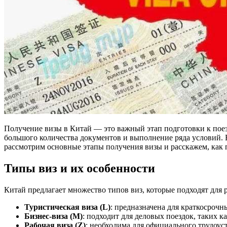
Получение визы в Китай — это важный этап подготовки к поездке, который требует внимательного подхода. В зависимости от цели визита, процесс оформления может включать сбор
большого количества документов и выполнение ряда условий.
рассмотрим основные этапы получения визы и расскажем, как п
Типы виз и их особенности
Китай предлагает множество типов виз, которые подходят для
Туристическая виза (L)
: предназначена для краткосрочн
Бизнес-виза (M)
: подходит для деловых поездок, таких к
Рабочая виза (Z)
: необходима для официального трудоус