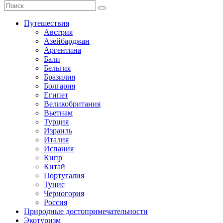
Путешествия
Австрия
Азейбарджан
Аргентина
Бали
Бельгия
Бразилия
Болгария
Египет
Великобритания
Вьетнам
Турция
Израиль
Италия
Испания
Кипр
Китай
Португалия
Тунис
Черногория
Россия
Природные достопримечательности
Экотуризм